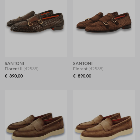
SANTONI
SANTONI
Florent II
(42539)
Florent
(42538)
€
890,00
€
890,00