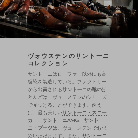
ヴォウステンのサントーニ
コレクション
サントーニはローファー以外にも高
級靴を製造している。ファクトリー
から出荷される
サントーニの靴の
ほ
とんどは、ヴューステンのシリーズ
で見つけることができます。例え
ば、最も美しい
サントーニ・スニー
カー
、
サントーニAMG
、
サントー
ニ・ブーツは
、ヴューステンでお求
めいただけます。また、
サントーニ