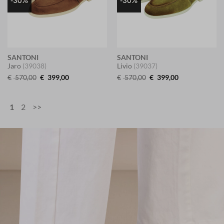
SANTONI
SANTONI
Jaro
(39038)
Livio
(39037)
元
現
元
現
€
570,00
€
399,00
€
570,00
€
399,00
の
在
の
在
価
の
価
の
格
価
格
価
は
格
は
格
1
2
>>
€ 570,00
は
€ 570,00
は
で
€ 399,00
で
€ 399,00
し
で
し
で
た。
す。
た。
す。