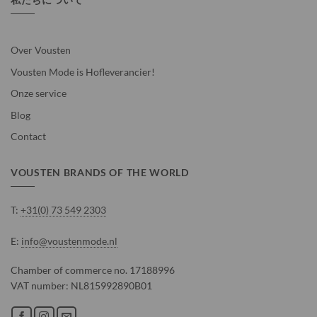
Over Vousten
Vousten Mode is Hofleverancier!
Onze service
Blog
Contact
VOUSTEN BRANDS OF THE WORLD
T:
+31(0) 73 549 2303
E:
info@voustenmode.nl
Chamber of commerce no. 17188996
VAT number: NL815992890B01