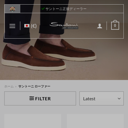
Skip
サントーニ正規ディーラー
to
content
(€)
0
ホーム
»
サントーニ ローファー
FILTER