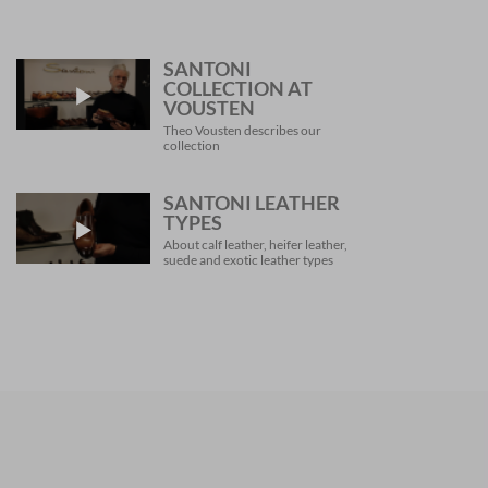
SANTONI
COLLECTION AT
VOUSTEN
Theo Vousten describes our
collection
SANTONI LEATHER
TYPES
About calf leather, heifer leather,
suede and exotic leather types