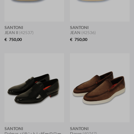
SANTONI
SANTONI
JEAN II
(42537)
JEAN
(42536)
€
750,00
€
750,00
SANTONI
SANTONI
Dalmar パテントレザーのロー
Daren
(40747)