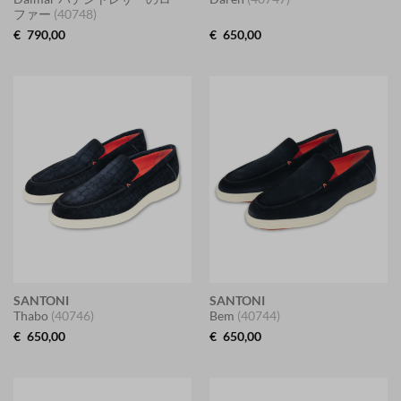
ファー
(40748)
€
790,00
€
650,00
SANTONI
SANTONI
Thabo
(40746)
Bem
(40744)
€
650,00
€
650,00