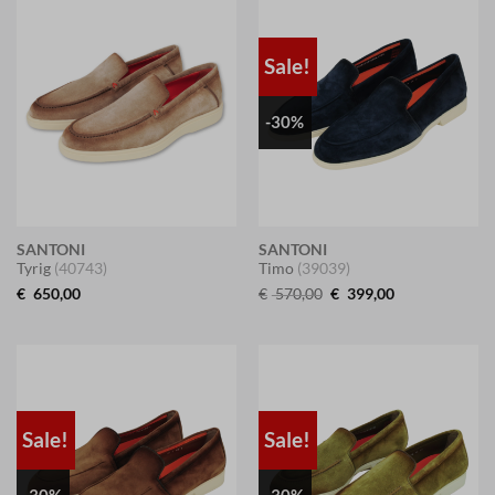
Sale!
-30%
SANTONI
SANTONI
Tyrig
(40743)
Timo
(39039)
元
現
€
650,00
€
570,00
€
399,00
の
在
価
の
格
価
は
格
€ 570,00
は
で
€ 399,00
し
で
た。
す。
Sale!
Sale!
-30%
-30%