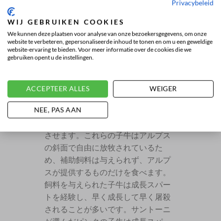
Privacybeleid
サントーニローファーの革
WIJ GEBRUIKEN COOKIES
サントーニのローファーは、最終的
We kunnen deze plaatsen voor analyse van onze bezoekersgegevens, om onze
に履くことができるまでに、集中的
website te verbeteren, gepersonaliseerde inhoud te tonen en om u een geweldige
で長期的な手作業のプロセスを経ま
website-ervaring te bieden. Voor meer informatie over de cookies die we
gebruiken opent u de instellingen.
す。サントーニのスリッポンに使用
される革は、ピンクの子牛から取れ
ます。ピンクの子牛は高いアルプス
ACCEPTEER ALLES
WEIGER
の草原で自由に草を食べています。
NEE, PAS AAN
昼夜の温度差がかなりあるため、こ
れらの子牛は非常に強い皮膚を発達
させます。これらの子牛はアルプス
の斜面で自由に放牧されているた
め、補助飼料は与えられず、アルプ
スが提供するものだけを食べます。
飼料を与えられた子牛は成長スパー
トを経験し、早く成長して早く屠殺
されることが多いです。サントーニ