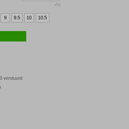
هو:
إزالة
€ 587,97.
9
9.5
10
10.5
0 verstuurd
a