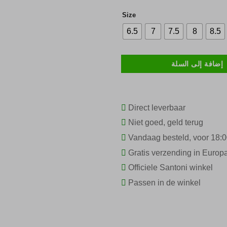
هو:
€ 839,95.
Size
6.5
7
7.5
8
8.5
إضافة إلى السلة
Direct leverbaar
Niet goed, geld terug
Vandaag besteld, voor 18:0
Gratis verzending in Europ
Officiele Santoni winkel
Passen in de winkel