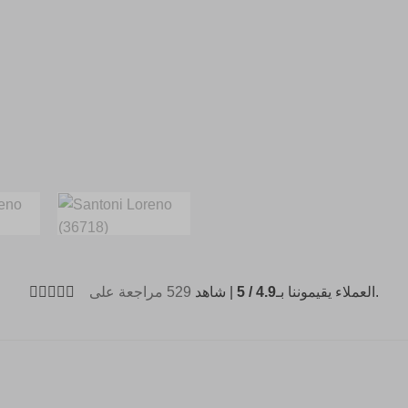
529 مراجعة على
| شاهد
4.9 / 5
العملاء يقيموننا بـ
.