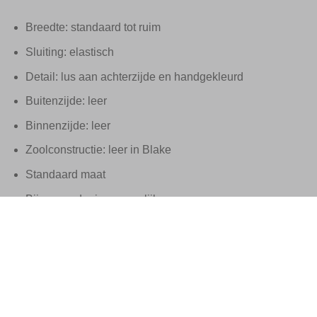
Breedte: standaard tot ruim
Sluiting: elastisch
Detail: lus aan achterzijde en handgekleurd
Buitenzijde: leer
Binnenzijde: leer
Zoolconstructie: leer in Blake
Standaard maat
Bijpassende riem mogelijk
Deze Santoni schoenen zijn handgemaakt in Italië
Geleverd in de originele Santoni-doos, met bijbehorende sto