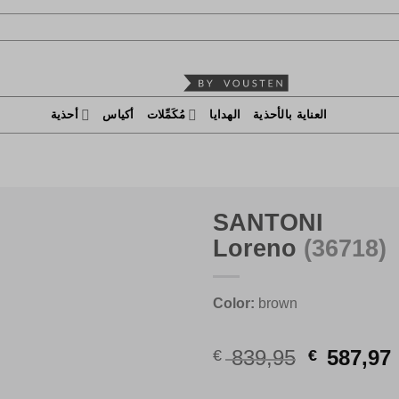
العناية بالأحذية
الهدايا
مُكَمِّلات
أكياس
أحذية
SANTONI
Loreno
(36718)
Color:
brown
السعر
839,95
587,97
€
€
الأصلي