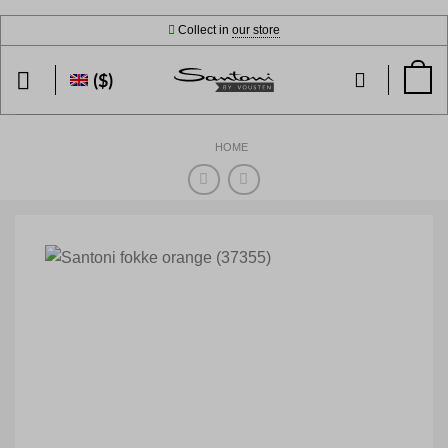
Skip
Collect in
our store
to
content
($)
HOME