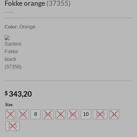
Fokke orange
(37355)
Color:
Orange
343,20
$
Size
7
7.5
8
8.5
9
9.5
10
10.5
11
11.5