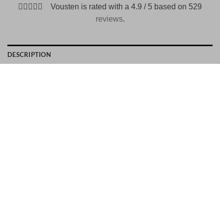
Vousten is rated with a 4.9 / 5 based on 529
reviews
.
DESCRIPTION
PAYMENT METHODS
This rubber sandal adds an exclusive touch to relaxed
weekend looks. The perfect choice for the pool, beach or
boat trips
Men’s sandal
Crafted from rubber
Wide band with two embossed buckles
Raised Santoni logo on the side
Wide fit with round toe
Rubber sole