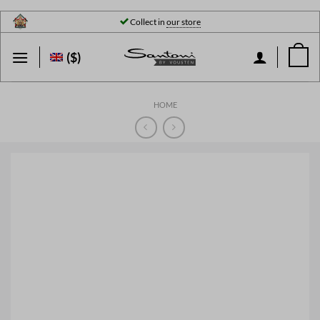
Skip
Collect in
our store
to
content
($)
HOME