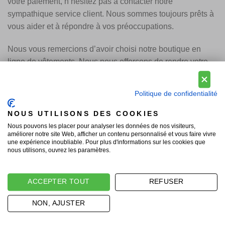
votre paiement, n’hésitez pas à contacter notre
sympathique service client. Nous sommes toujours prêts à
vous aider et à répondre à vos préoccupations.
Nous vous remercions d’avoir choisi notre boutique en
ligne de vêtements. Nous nous efforçons de rendre votre
expérience d’achat aussi agréable que possible, de la
sélection des articles vestimentaires parfaits à la
Politique de confidentialité
réalisation sécurisée et facile de votre paiement. Nous
apprécions votre confiance en nous et avons hâte de vous
NOUS UTILISONS DES COOKIES
servir.
Nous pouvons les placer pour analyser les données de nos visiteurs,
améliorer notre site Web, afficher un contenu personnalisé et vous faire vivre
une expérience inoubliable. Pour plus d'informations sur les cookies que
nous utilisons, ouvrez les paramètres.
ACCEPTER TOUT
REFUSER
NON, AJUSTER
Vousten obtient un score de 4.9 / 5 sur la base de 529
commentaires
.