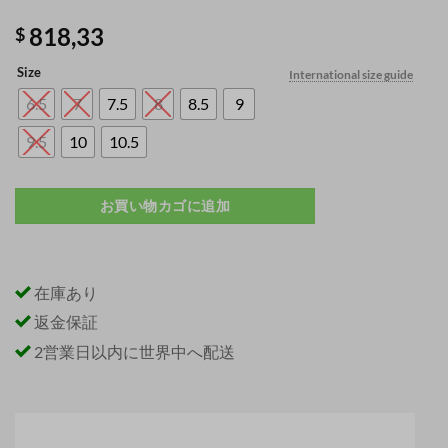
818,33
$
Size
International size guide
6.5
7
7.5
8
8.5
9
9.5
10
10.5
お買い物カゴに追加
在庫あり
返金保証
2営業日以内に世界中へ配送