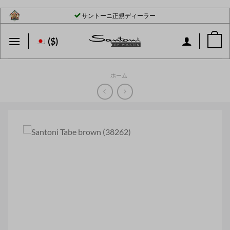
Skip
サントーニ正規ディーラー
to
content
($)
ホーム