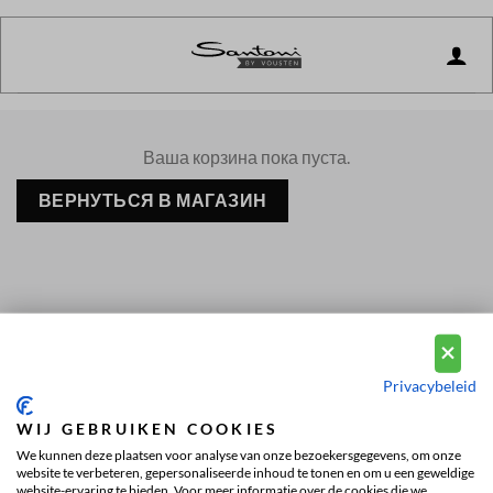
Skip
to
content
Ваша корзина пока пуста.
ВЕРНУТЬСЯ В МАГАЗИН
Privacybeleid
Клиенты оценивают нас на
4.9 / 5
| Посмотрите
529
WIJ GEBRUIKEN COOKIES
отзывов
.
We kunnen deze plaatsen voor analyse van onze bezoekersgegevens, om onze
website te verbeteren, gepersonaliseerde inhoud te tonen en om u een geweldige
website-ervaring te bieden. Voor meer informatie over de cookies die we