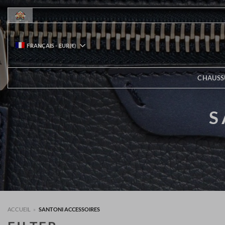
Passer
au
contenu
FRANÇAIS
-
EUR
(€)
CHAUSS
S
ACCUEIL
»
SANTONI ACCESSOIRES