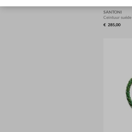
SANTONI
Ceintuur suéd
€
285,00