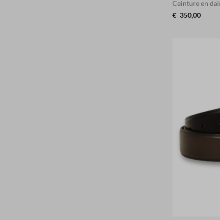
Ceinture en da
€
350,00