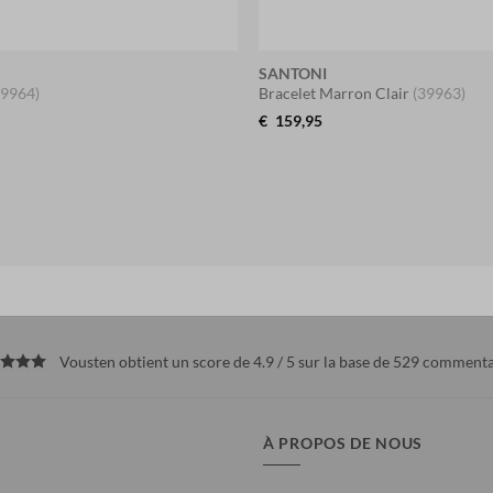
SANTONI
39964)
Bracelet Marron Clair
(39963)
€
159,95
Vousten obtient un score de 4.9 / 5 sur la base de 529
commenta
À PROPOS DE NOUS