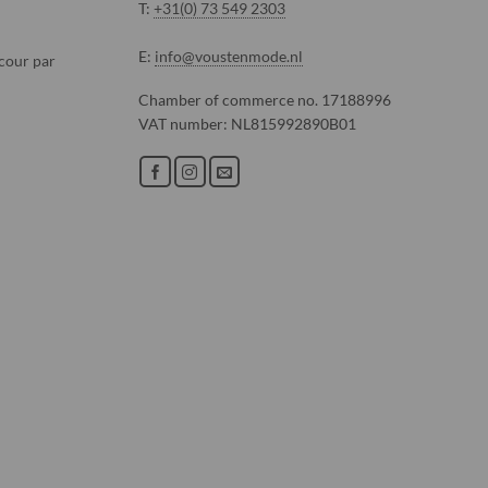
T:
+31(0) 73 549 2303
E:
info@voustenmode.nl
cour par
Chamber of commerce no. 17188996
VAT number: NL815992890B01