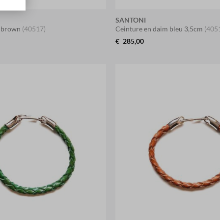
SANTONI
e brown
(40517)
Ceinture en daim bleu 3,5cm
(405
€
285,00