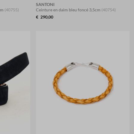
SANTONI
4cm
(40755)
Ceinture en daim bleu foncé 3,5cm
(40754)
€
290,00