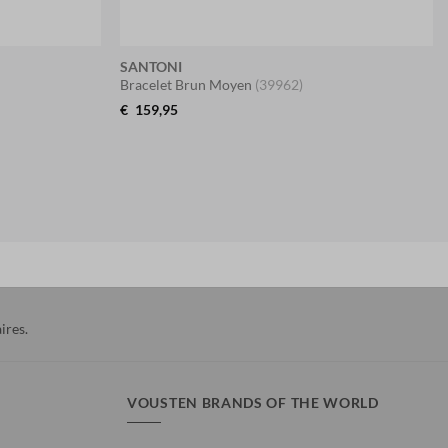
SANTONI
Bracelet Brun Moyen
(39962)
€
159,95
ires
.
VOUSTEN BRANDS OF THE WORLD