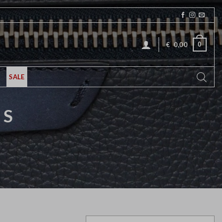
0
€
0,00
SALE
ES