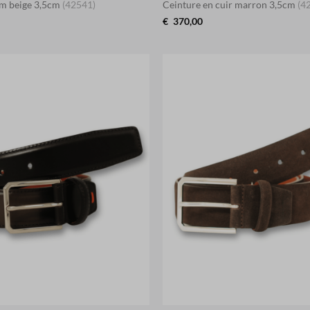
im beige 3,5cm
(42541)
Ceinture en cuir marron 3,5cm
(4
€
370,00