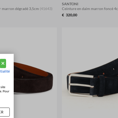
SANTONI
ir marron dégradé 3,5cm
(41643)
Ceinture en daim marron foncé 
€
320,00
tialité
site
e. Pour
ER