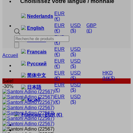
Choisissez votre langue / monnaie
EUR
Nederlands
(€)
EUR
USD
GBP
English
(€)
($)
(£)
EUR
Recherche
Deutsch
(€)
de
produits
EUR
USD
Français
(€)
($)
Accueil
EUR
USD
Русский
(€)
($)
EUR
USD
HKD
简体中文
(€)
($)
(HK$)
Sale!
EUR
USD
-30%
日本語
(€)
($)
EUR
USD
العربية
(€)
($)
Français
-
EUR
(€)