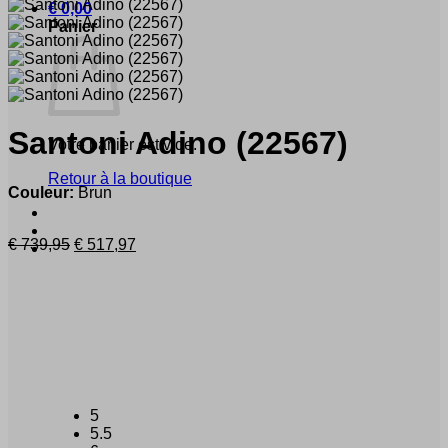
€
0,00
Panier
Santoni
Adino
(22567)
Votre panier est vide.
Retour à la boutique
Couleur:
Brun
Le
Le
€
739,95
€
517,97
prix
prix
initial
actuel
était :
est :
€ 739,95.
€ 517,97.
5
5.5