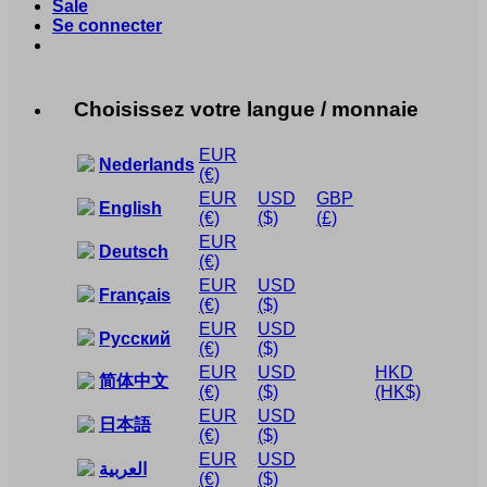
Sale
Se connecter
Choisissez votre langue / monnaie
EUR
Nederlands
(€)
EUR
USD
GBP
English
(€)
($)
(£)
EUR
Deutsch
(€)
EUR
USD
Français
(€)
($)
EUR
USD
Русский
(€)
($)
EUR
USD
HKD
简体中文
(€)
($)
(HK$)
EUR
USD
日本語
(€)
($)
EUR
USD
العربية
(€)
($)