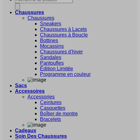
de
produits
Chaussures
Chaussures
Sneakers
Chaussures à Lacets
Chaussures à Boucle
Bottines
Mocassins
Chaussures d'hiver
Sandales
Pantoufles
Édition Limitée
Programme en couleur
Sacs
Accessoires
Accessories
Ceintures
Casquettes
Boîtier de montre
Bracelets
Cadeaux
Soin Des Chaussures