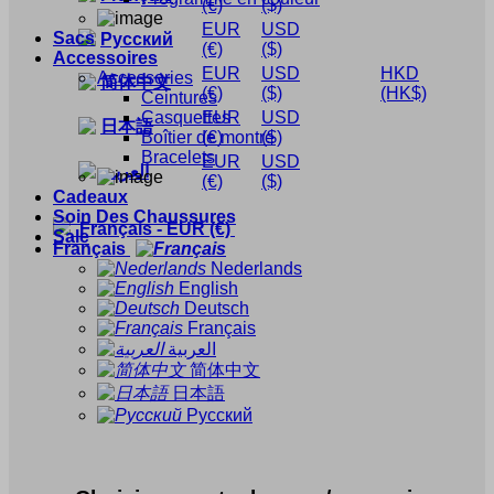
(€)
($)
EUR
USD
Sacs
Русский
(€)
($)
Accessoires
EUR
USD
HKD
Accessories
简体中文
(€)
($)
(HK$)
Ceintures
Casquettes
EUR
USD
日本語
Boîtier de montre
(€)
($)
Bracelets
EUR
USD
العربية
(€)
($)
Cadeaux
Soin Des Chaussures
Français
-
EUR
(€)
Sale
Français
Nederlands
English
Deutsch
Français
العربية
简体中文
日本語
Русский