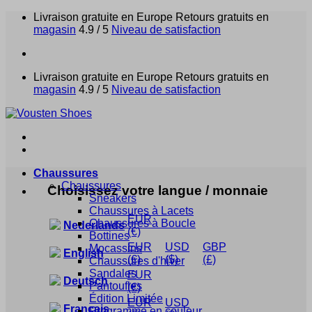
Passer
Livraison gratuite en Europe
Retours gratuits en
au
magasin
4.9 / 5
Niveau de satisfaction
contenu
Livraison gratuite en Europe
Retours gratuits en
magasin
4.9 / 5
Niveau de satisfaction
Chaussures
Chaussures
Choisissez votre langue / monnaie
Sneakers
Chaussures à Lacets
EUR
Chaussures à Boucle
Nederlands
(€)
Bottines
EUR
USD
GBP
Mocassins
English
(€)
($)
(£)
Chaussures d'hiver
Sandales
EUR
Deutsch
Pantoufles
(€)
Édition Limitée
EUR
USD
Français
Programme en couleur