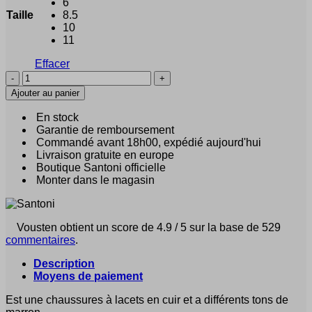
6
Taille
8.5
10
11
Effacer
quantité
de
Ajouter au panier
Santoni
Adino
En stock
(22567)
Garantie de remboursement
Commandé avant 18h00, expédié aujourd'hui
Livraison gratuite en europe
Boutique Santoni officielle
Monter dans le magasin
Vousten obtient un score de 4.9 / 5 sur la base de 529
commentaires
.
Description
Moyens de paiement
Est une chaussures à lacets en cuir et a différents tons de