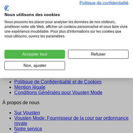
Politique de confidentialité
Vousten obtient un score de 4.9 / 5 sur la base de 529
Nous utilisons des cookies
commentaires
.
Nous pouvons les placer pour analyser les données de nos visiteurs,
améliorer notre site Web, afficher un contenu personnalisé et vous faire vivre
Service
une expérience inoubliable. Pour plus d'informations sur les cookies que
nous utilisons, ouvrez les paramètres.
Foire aux questions (FAQ)
Paiement
Expédition & Livraison
Accepter tout
Refuser
Politique de Retour
Conseil
Non, ajuster
Légal
Politique de Confidentialité et de Cookies
Mention légale
Conditions Générales pour Vousten Mode
À propos de nous
Sur Vousten
Vousten Mode: Fournisseur de la cour par ordonnance
royale
Notre service