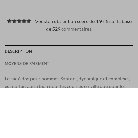
Vousten obtient un score de 4.9 / 5 sur la base
de 529
commentaires
.
DESCRIPTION
MOYENS DE PAIEMENT
Le sac à dos pour hommes Santoni, dynamique et complexe,
est parfait aussi bien pour les courses en ville que pour les
événements professionnels décontractés. Il est confectionné
en cuir foulonné et comporte de nombreuses poches
intérieures et extérieures pour garder vos affaires propres et
organisées.
Sac à dos pour hommes