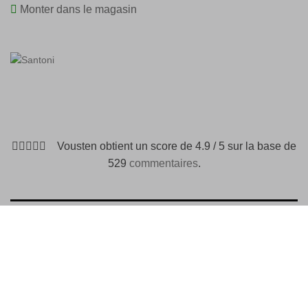
Monter dans le magasin
Vousten obtient un score de 4.9 / 5 sur la base de
529
commentaires
.
DESCRIPTION
MOYENS DE PAIEMENT
Est une chaussure à boucle en cuir suédé et a des
coutures décoratives.