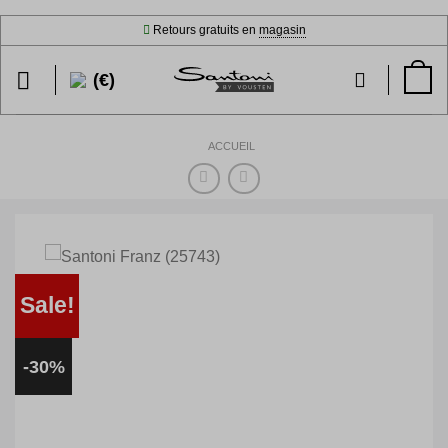
Passer
Retours gratuits en
magasin
au
contenu
(€)
ACCUEIL
Sale!
-30%