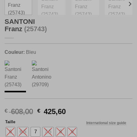
SANTONI
Franz
(25743)
Couleur:
Bleu
Le
Le
608,00
425,60
€
€
prix
prix
Taille
International size guide
initial
actuel
était :
est :
6
6.5
7
7.5
8
9