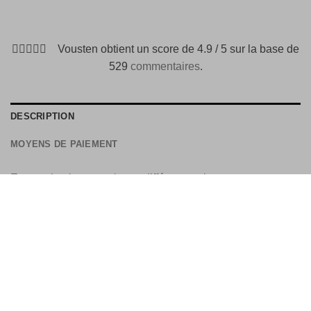
Vousten obtient un score de 4.9 / 5 sur la base de
529
commentaires
.
DESCRIPTION
MOYENS DE PAIEMENT
Est une bottine en cuir et a différents colour nuances.
Largeur: standard à spacieux
Fermeture: dentelle et sangle
Détail: teint à la main
Dessus: cuir
intérieur: cuir