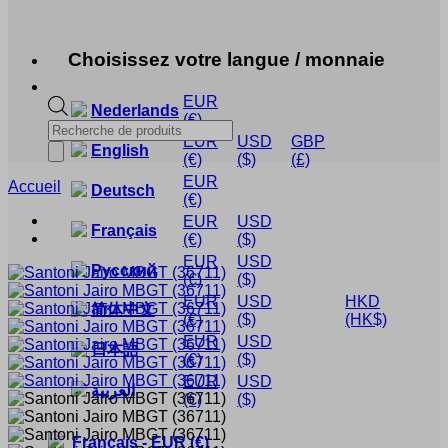
Choisissez votre langue / monnaie
EUR
Nederlands
(€)
Recherche
EUR
USD
GBP
de
English
(€)
($)
(£)
produits
EUR
Accueil
Deutsch
(€)
EUR
USD
Français
(€)
($)
EUR
USD
Русский
(€)
($)
EUR
USD
HKD
简体中文
(€)
($)
(HK$)
EUR
USD
日本語
(€)
($)
EUR
USD
العربية
(€)
($)
Français
-
EUR
(€)