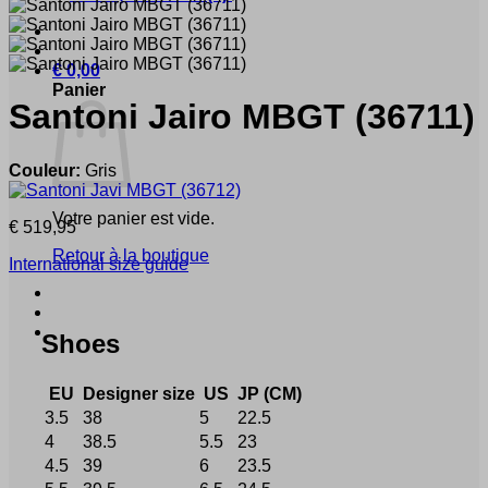
€
0,00
Panier
Santoni
Jairo MBGT
(36711)
Couleur:
Gris
Votre panier est vide.
€
519,95
Retour à la boutique
International size guide
Shoes
EU
Designer size
US
JP (CM)
3.5
38
5
22.5
4
38.5
5.5
23
4.5
39
6
23.5