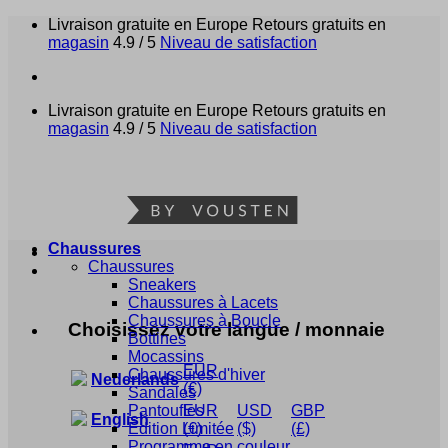
Passer
Livraison gratuite en Europe
Retours gratuits en
au
magasin
4.9 / 5
Niveau de satisfaction
contenu
Livraison gratuite en Europe
Retours gratuits en
magasin
4.9 / 5
Niveau de satisfaction
Chaussures
Chaussures
Sneakers
Chaussures à Lacets
Chaussures à Boucle
Choisissez votre langue / monnaie
Bottines
Mocassins
EUR
Chaussures d'hiver
Nederlands
(€)
Sandales
Pantoufles
EUR
USD
GBP
English
Édition Limitée
(€)
($)
(£)
Programme en couleur