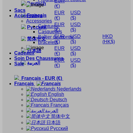
EUR
Deutsch
(€)
Sacs
EUR
USD
Français
Accessoires
(€)
($)
Accessories
EUR
USD
Ceintures
Русский
(€)
($)
Casquettes
EUR
USD
HKD
Boîtier de montre
简体中文
(€)
($)
(HK$)
Bracelets
EUR
USD
日本語
Cadeaux
(€)
($)
Soin Des Chaussures
EUR
USD
العربية
Sale
(€)
($)
Français
-
EUR
(€)
Français
Nederlands
English
Deutsch
Français
العربية
简体中文
日本語
Русский