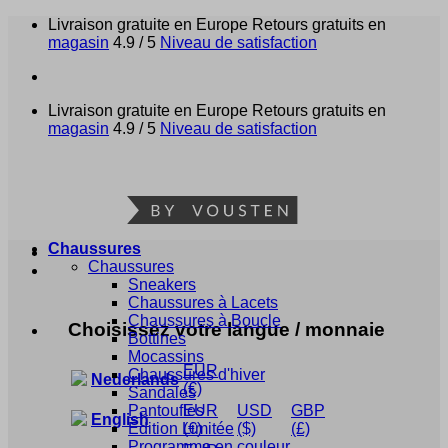
Passer
Livraison gratuite en Europe
Retours gratuits en
au
magasin
4.9 / 5
Niveau de satisfaction
contenu
Livraison gratuite en Europe
Retours gratuits en
magasin
4.9 / 5
Niveau de satisfaction
Chaussures
Chaussures
Sneakers
Chaussures à Lacets
Chaussures à Boucle
Choisissez votre langue / monnaie
Bottines
Mocassins
EUR
Chaussures d'hiver
Nederlands
(€)
Sandales
Pantoufles
EUR
USD
GBP
English
Édition Limitée
(€)
($)
(£)
Programme en couleur