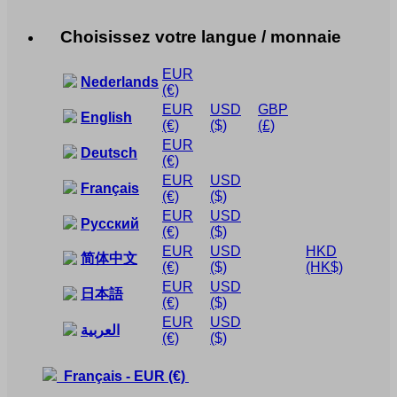
Choisissez votre langue / monnaie
EUR
Nederlands
(€)
EUR
USD
GBP
English
(€)
($)
(£)
EUR
Deutsch
(€)
EUR
USD
Français
(€)
($)
EUR
USD
Русский
(€)
($)
EUR
USD
HKD
简体中文
(€)
($)
(HK$)
EUR
USD
日本語
(€)
($)
EUR
USD
العربية
(€)
($)
Français
-
EUR
(€)