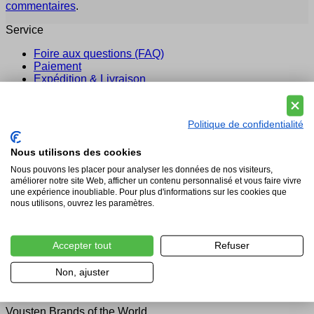
commentaires
.
Service
Foire aux questions (FAQ)
Paiement
Expédition & Livraison
Politique de Retour
Conseil
Politique de confidentialité
Légal
Politique de Confidentialité et de Cookies
Nous utilisons des cookies
Mention légale
Nous pouvons les placer pour analyser les données de nos visiteurs,
Conditions Générales pour Vousten Mode
améliorer notre site Web, afficher un contenu personnalisé et vous faire vivre
une expérience inoubliable. Pour plus d'informations sur les cookies que
À propos de nous
nous utilisons, ouvrez les paramètres.
Sur Vousten
Vousten Mode: Fournisseur de la cour par ordonnance
Accepter tout
Refuser
royale
Notre service
Non, ajuster
Blog
INFORMATION DE CONTACT
Vousten Brands of the World