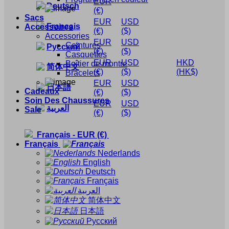
EUR
Deutsch
(€)
Sacs
EUR
USD
Français
Accessoires
(€)
($)
Accessories
EUR
USD
Ceintures
Русский
(€)
($)
Casquettes
EUR
USD
HKD
Boîtier de montre
简体中文
(€)
($)
(HK$)
Bracelets
EUR
USD
日本語
Cadeaux
(€)
($)
Soin Des Chaussures
EUR
USD
العربية
Sale
(€)
($)
Français
-
EUR
(€)
Français
Nederlands
English
Deutsch
Français
العربية
简体中文
日本語
Русский