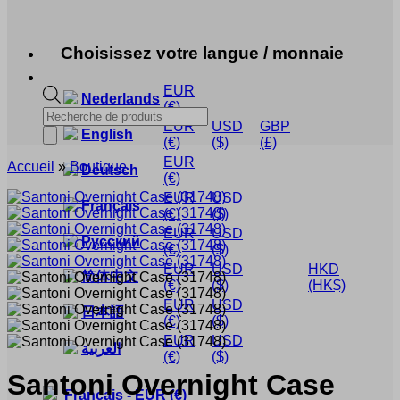
Choisissez votre langue / monnaie
EUR
Nederlands
(€)
Recherche
EUR
USD
GBP
de
English
(€)
($)
(£)
produits
EUR
Accueil
»
Boutique
Deutsch
(€)
EUR
USD
Français
(€)
($)
EUR
USD
Русский
(€)
($)
EUR
USD
HKD
简体中文
(€)
($)
(HK$)
EUR
USD
日本語
(€)
($)
EUR
USD
العربية
(€)
($)
Santoni
Overnight Case
Français
-
EUR
(€)