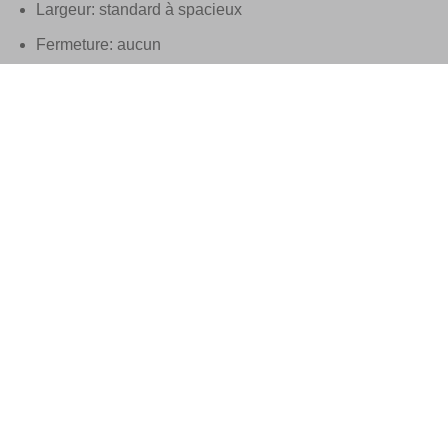
Largeur: standard à spacieux
Fermeture: aucun
Détail: teint à la main
Dessus: cuir
intérieur: cuir
Semelle construction: cuir dans Blake
Taille standard
Ceinture assortie possible
Ces chaussures Santoni sont fabriquées à la main en
Italie
Fourni dans la boîte Santoni d’origine, avec les sacs à
poussière correspondants.