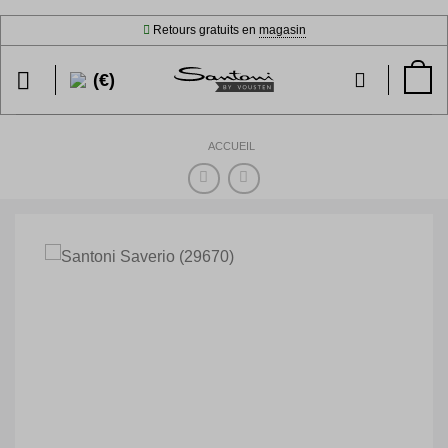
Passer
Retours gratuits en
magasin
au
contenu
(€)
ACCUEIL