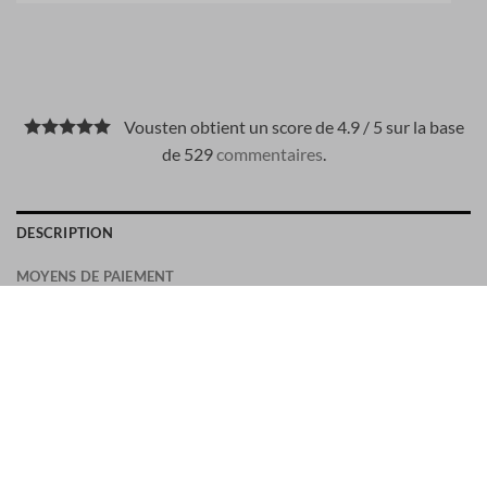
Vousten obtient un score de 4.9 / 5 sur la base
de 529
commentaires
.
DESCRIPTION
MOYENS DE PAIEMENT
Est une chaussure à boucle en cuir suède et a des coutures
décoratives.
Largeur: standard à spacieux
Fermeture: double boucle
Détail: toe cap