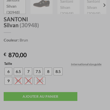
SANTONI
Silvan
(30948)
Couleur:
Brun
870,00
€
Taille
International size guide
6
6.5
7
7.5
8
8.5
9
9.5
10
10.5
AJOUTER AU PANIER