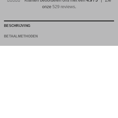
Klanten beoordelen ons met een
4.9 / 5
| Zie
onze
529 reviews
.
BESCHRIJVING
BETAALMETHODEN
Is een gespschoen van leer en heeft verschillende
kleurtinten.
Breedte: standaard tot ruim
Sluiting: dubbele gesp
Detail: krokodil patroon (croco stampato) en
handgekleurd
Buitenzijde: leer
Binnenzijde: leer