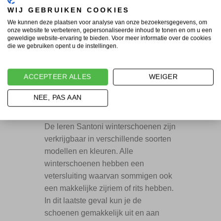
winterschoenen zijn gemaakt van
WIJ GEBRUIKEN COOKIES
topkwaliteit leer wat zeer geschikt is
We kunnen deze plaatsen voor analyse van onze bezoekersgegevens, om
voor zweetvoeten door de goede
onze website te verbeteren, gepersonaliseerde inhoud te tonen en om u een
geweldige website-ervaring te bieden. Voor meer informatie over de cookies
ventilatie. Naast dat Santoni
die we gebruiken opent u de instellingen.
winterschoenen er mooi uit zien zijn
ze ook nog eens ontzettend
ACCEPTEER ALLES
WEIGER
comfortabel. Een perfecte keuze
wanneer je kiest voor flexibiliteit,
NEE, PAS AAN
stevigheid en comfort!
De leren Santoni winterschoenen zijn
verkrijgbaar in verschillende soorten
modellen en kleuren. Alle
winterschoenen hebben een
vetersluiting waarvan sommigen ook
een makkelijke zijriem of rits hebben.
In dit laatste geval kun je de
schoenen gemakkelijk uit en aan