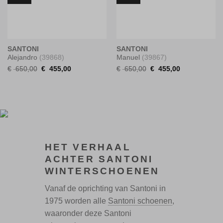
SANTONI
SANTONI
Alejandro
(39868)
Manuel
(39867)
Original
Current
Original
Current
€
650,00
€
455,00
€
650,00
€
455,00
price
price
price
price
was:
is:
was:
is:
€ 650,00.
€ 455,00.
€ 650,00.
€ 455,00.
HET VERHAAL
ACHTER SANTONI
WINTERSCHOENEN
Vanaf de oprichting van Santoni in
1975 worden alle
Santoni schoenen
,
waaronder deze Santoni