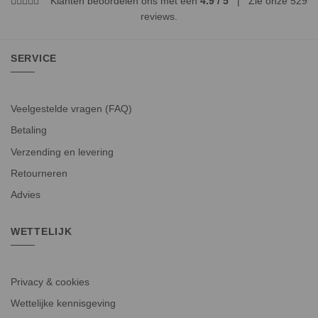
Klanten beoordelen ons met een
4.9 / 5
| Zie onze
529
reviews
.
SERVICE
Veelgestelde vragen (FAQ)
Betaling
Verzending en levering
Retourneren
Advies
WETTELIJK
Privacy & cookies
Wettelijke kennisgeving