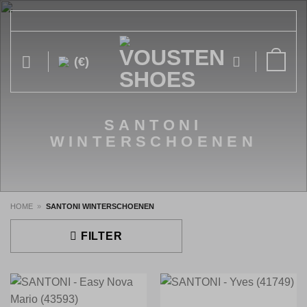
Ga
naar
inhoud
(€)
SANTONI
WINTERSCHOENEN
HOME
»
SANTONI WINTERSCHOENEN
FILTER