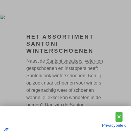
HET ASSORTIMENT
SANTONI
WINTERSCHOENEN
Naast de
Santoni sneakers
,
veter- en
gespschoenen
en
instappers
heeft
Santoni ook winterschoenen. Ben jij
op zoek naar schoenen voor winters
of regenachtig weer of schoenen
waarin je lekker kan wandelen in de
bergen? Dan zijn de Santoni
winterschoenen zeker wat voor jou!
Santoni winterschoenen staan
Privacybeleid
bekend als bergschoenen. Deze