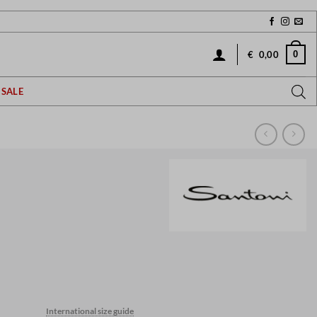
0
€
0,00
SALE
International size guide