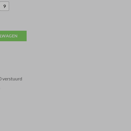
9
ELWAGEN
0 verstuurd
a