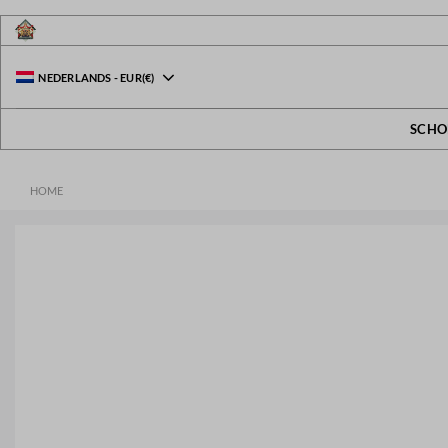
Ga
naar
inhoud
NEDERLANDS
-
EUR
(€)
SCHO
HOME