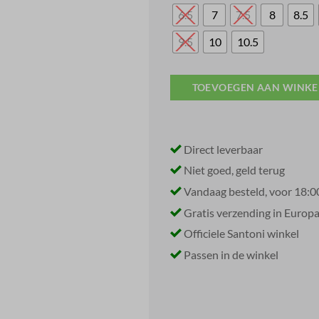
6.5
7
7.5
8
8.5
9.5
10
10.5
TOEVOEGEN AAN WINK
Direct leverbaar
Niet goed, geld terug
Vandaag besteld, voor 18:0
Gratis verzending in Europ
Officiele Santoni winkel
Passen in de winkel