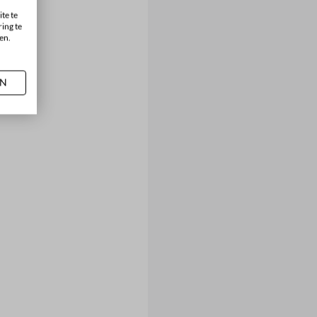
te te
ing te
en.
AN