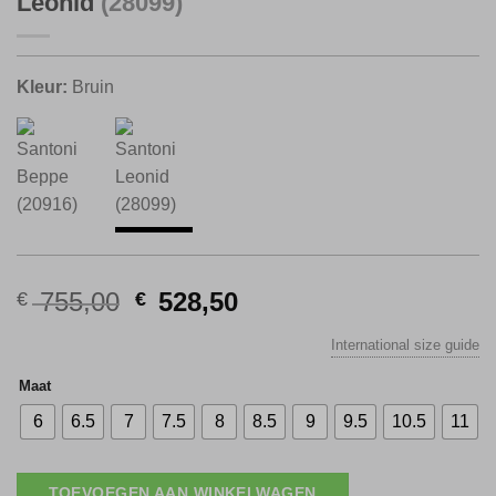
Leonid
(28099)
Kleur:
Bruin
Original
Current
755,00
528,50
€
€
price
price
International size guide
was:
is:
€ 755,00.
€ 528,50.
Maat
6
6.5
7
7.5
8
8.5
9
9.5
10.5
11
TOEVOEGEN AAN WINKELWAGEN