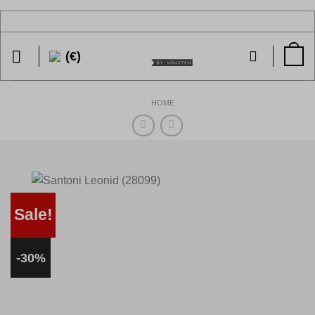
Ga
naar
inhoud
(€)
HOME
Sale!
-30%