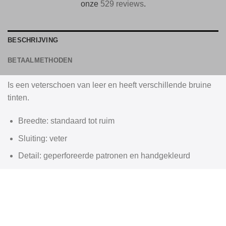
onze
529 reviews
.
BESCHRIJVING
BETAALMETHODEN
Is een veterschoen van leer en heeft verschillende bruine
tinten.
Breedte: standaard tot ruim
Sluiting: veter
Detail: geperforeerde patronen en handgekleurd
Buitenzijde: leer
Binnenzijde: leer
Zoolconstructie: leer in Goodyear
Standaard maat