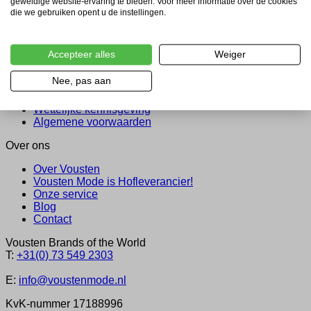
geweldige website-ervaring te bieden. Voor meer informatie over de cookies
Betaling
die we gebruiken opent u de instellingen.
Verzending en levering
Retourneren
Advies
Accepteer alles
Weiger
Wettelijk
Nee, pas aan
Privacy & cookies
Wettelijke kennisgeving
Algemene voorwaarden
Over ons
Over Vousten
Vousten Mode is Hofleverancier!
Onze service
Blog
Contact
Vousten Brands of the World
T:
+31(0) 73 549 2303
E:
info@voustenmode.nl
KvK-nummer 17188996