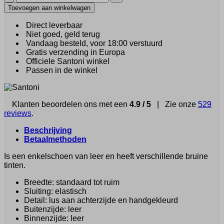
Rudolf
Toevoegen aan winkelwagen
(9719)
aantal
Direct leverbaar
Niet goed, geld terug
Vandaag besteld, voor 18:00 verstuurd
Gratis verzending in Europa
Officiele Santoni winkel
Passen in de winkel
Klanten beoordelen ons met een
4.9 / 5
| Zie onze
529
reviews
.
Beschrijving
Betaalmethoden
Is een enkelschoen van leer en heeft verschillende bruine
tinten.
Breedte: standaard tot ruim
Sluiting: elastisch
Detail: lus aan achterzijde en handgekleurd
Buitenzijde: leer
Binnenzijde: leer