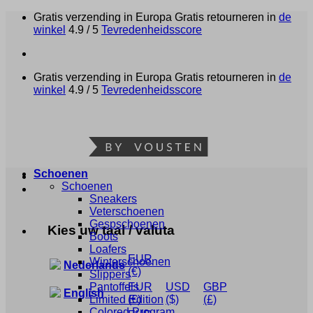
Ga
Gratis verzending in Europa
Gratis retourneren in
de
naar
winkel
4.9 / 5
Tevredenheidsscore
inhoud
Gratis verzending in Europa
Gratis retourneren in
de
winkel
4.9 / 5
Tevredenheidsscore
Schoenen
Schoenen
Sneakers
Veterschoenen
Gespschoenen
Kies uw taal / valuta
Boots
Loafers
EUR
Winterschoenen
Nederlands
(€)
Slippers
Pantoffels
EUR
USD
GBP
English
Limited Edition
(€)
($)
(£)
Colored Program