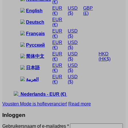
(€)
EUR
USD
GBP
English
(€)
($)
(£)
EUR
Deutsch
(€)
EUR
USD
Français
(€)
($)
EUR
USD
Русский
(€)
($)
EUR
USD
HKD
简体中文
(€)
($)
(HK$)
EUR
USD
日本語
(€)
($)
EUR
USD
العربية
(€)
($)
Nederlands
-
EUR
(€)
Vousten Mode is hofleverancier!
Read more
Inloggen
Vereist
Gebruikersnaam of e-mailadres
*