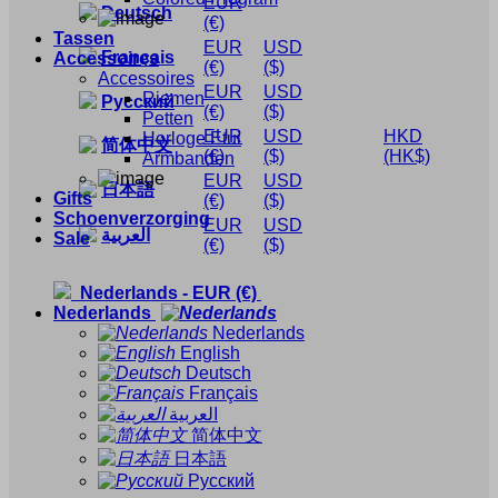
EUR
Deutsch
(€)
Tassen
EUR
USD
Français
Accessoires
(€)
($)
Accessoires
EUR
USD
Riemen
Русский
(€)
($)
Petten
EUR
USD
HKD
Horloge Etui
简体中文
(€)
($)
(HK$)
Armbanden
EUR
USD
日本語
Gifts
(€)
($)
Schoenverzorging
EUR
USD
العربية
Sale
(€)
($)
Nederlands
-
EUR
(€)
Nederlands
Nederlands
English
Deutsch
Français
العربية
简体中文
日本語
Русский