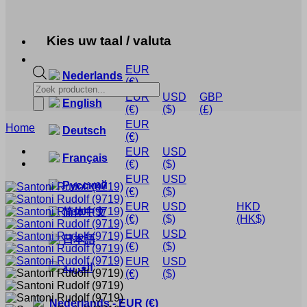
Kies uw taal / valuta
EUR
Nederlands
(€)
Producten
EUR
USD
GBP
zoeken
English
(€)
($)
(£)
EUR
Home
Deutsch
(€)
EUR
USD
Français
(€)
($)
EUR
USD
Русский
(€)
($)
EUR
USD
HKD
简体中文
(€)
($)
(HK$)
EUR
USD
日本語
(€)
($)
EUR
USD
العربية
(€)
($)
Nederlands
-
EUR
(€)