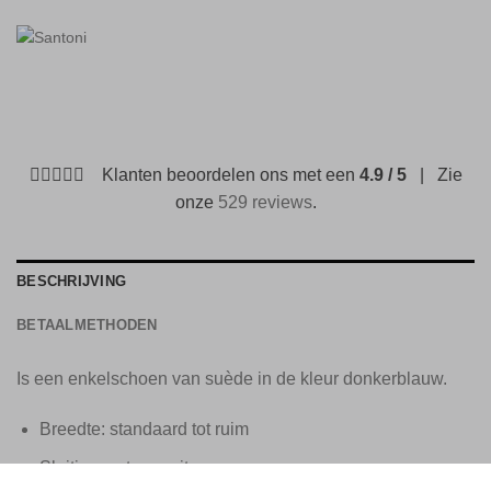
Klanten beoordelen ons met een
4.9 / 5
| Zie
onze
529 reviews
.
BESCHRIJVING
BETAALMETHODEN
Is een enkelschoen van suède in de kleur donkerblauw.
Breedte: standaard tot ruim
Sluiting: veter en rits