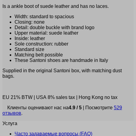
Is a ankle boot of suede leather and has no laces.
Width: standard to spacious
Closing: none
Detail: double buckle with brand logo
Upper material: suede leather
Inside: leather
Sole construction: rubber
Standard size
Matching belt possible
These Santoni shoes are handmade in Italy
Supplied in the original Santoni box, with matching dust
bags.
EU 21% BTW
|
USA 8% sales tax
|
Hong Kong no tax
Клиенты оценивают нас на
4.9 / 5
| Посмотрите
529
отзывов
.
Услуга
Часто задаваемые вопросы (FAQ)