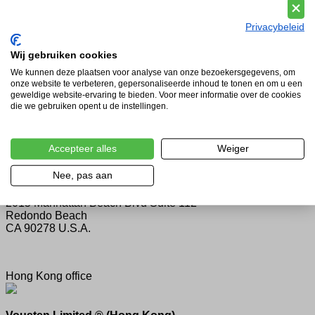
Chamber of commerce no. 17188996
VAT number: NL815992890B01
Privacybeleid
The Netherlands store
Wij gebruiken cookies
We kunnen deze plaatsen voor analyse van onze bezoekersgegevens, om
Vousten Fashion Nederland
onze website te verbeteren, gepersonaliseerde inhoud te tonen en om u een
Hoofdstraat 81
geweldige website-ervaring te bieden. Voor meer informatie over de cookies
5481 AC Schijndel
die we gebruiken opent u de instellingen.
The Netherlands
Accepteer alles
Weiger
U.S.A. store
Nee, pas aan
Vousten Fashion U.S.A.
2015 Manhattan Beach Blvd Suite 112
Redondo Beach
CA 90278 U.S.A.
Hong Kong office