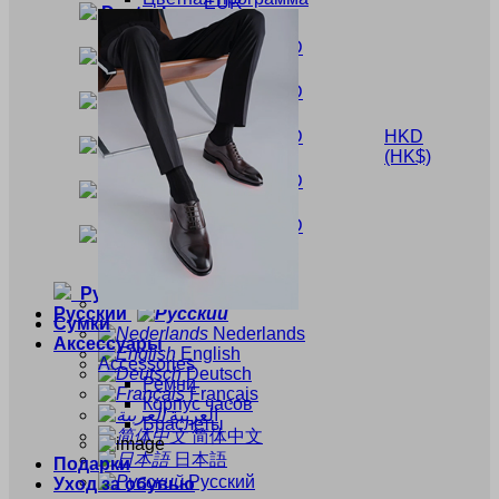
EUR
Deutsch
(€)
EUR
USD
Français
(€)
($)
EUR
USD
Русский
(€)
($)
EUR
USD
HKD
简体中文
(€)
($)
(HK$)
EUR
USD
日本語
(€)
($)
EUR
USD
العربية
(€)
($)
Русский
-
EUR
(€)
Русский
Сумки
Nederlands
Аксессуары
English
Accessories
Deutsch
Ремни
Français
Корпус часов
العربية
Браслеты
简体中文
日本語
Подарки
Русский
Уход за обувью