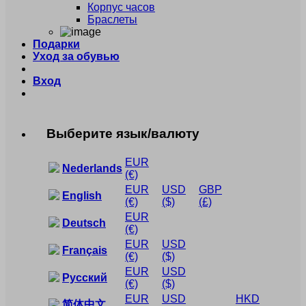
Корпус часов
Браслеты
Подарки
Уход за обувью
Вход
Выберите язык/валюту
EUR
Nederlands
(€)
EUR
USD
GBP
English
(€)
($)
(£)
EUR
Deutsch
(€)
EUR
USD
Français
(€)
($)
EUR
USD
Русский
(€)
($)
EUR
USD
HKD
简体中文