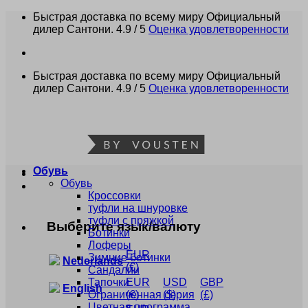
Skip
Быстрая доставка по всему миру
Официальный
to
дилер Сантони.
4.9 / 5
Оценка удовлетворенности
content
Быстрая доставка по всему миру
Официальный
дилер Сантони.
4.9 / 5
Оценка удовлетворенности
Обувь
Обувь
Кроссовки
туфли на шнуровке
туфли с пряжкой
Выберите язык/валюту
Ботинки
Лоферы
EUR
Зимние ботинки
Nederlands
(€)
Сандалии
Тапочки
EUR
USD
GBP
English
Ограниченная серия
(€)
($)
(£)
Цветная программа