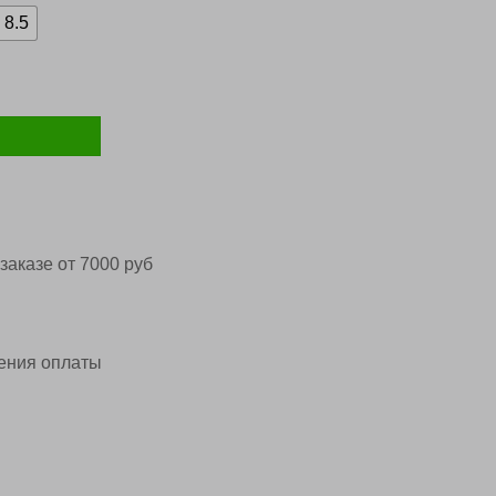
яла
15,80.
8.5
заказе от 7000 руб
ения оплаты