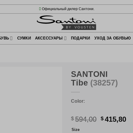
Официальный дилер Сантони.
БУВЬ
СУМКИ
АКСЕССУАРЫ
ПОДАРКИ
УХОД ЗА ОБУВЬЮ
SANTONI
Tibe
(38257)
Color:
Первона
Т
594,00
415,80
$
$
цена
ц
Size