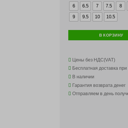
составл
$4
$594,00.
6
6.5
7
7.5
8
9
9.5
10
10.5
В КОРЗИНУ
Цены без НДС(VAT)
Бесплатная доставка при 
В наличии
Гарантия возврата денег
Отправляем в день получ