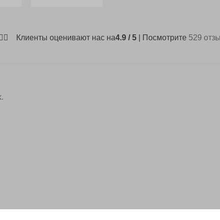
Клиенты оценивают нас на
4.9 / 5
| Посмотрите
529 отз
.