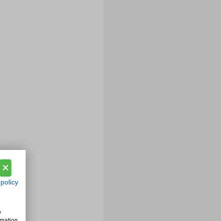
 policy
w
rmation