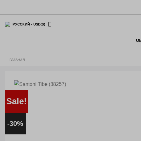
Skip
to
content
РУССКИЙ
-
USD
($)
О
ГЛАВНАЯ
Sale!
-30%