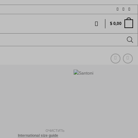
$
0,00
чальная
екущая
ена:
ОЧИСТИТЬ
International size guide