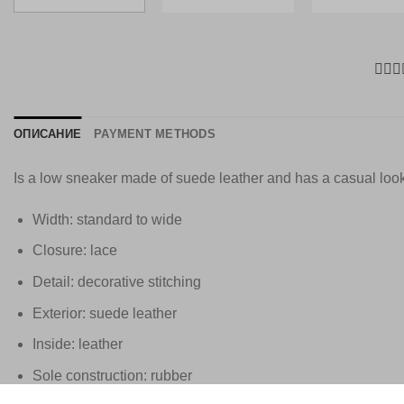
ОПИСАНИЕ
PAYMENT METHODS
Is a low sneaker made of suede leather and has a casual look
Width: standard to wide
Closure: lace
Detail: decorative stitching
Exterior: suede leather
Inside: leather
Sole construction: rubber