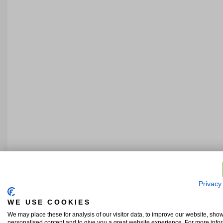
Privacy
WE USE COOKIES
We may place these for analysis of our visitor data, to improve our website, sho
personalised content and to give you a great website experience. For more info