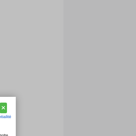
tialité
notre