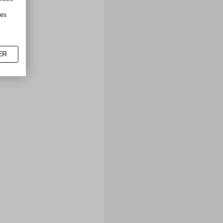
les
ER