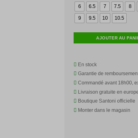
initial
était :
e
6
6.5
7
7.5
8
€ 450,00.
9
9.5
10
10.5
AJOUTER AU PANI
En stock
Garantie de remboursemen
Commandé avant 18h00, ex
Livraison gratuite en europ
Boutique Santoni officielle
Monter dans le magasin