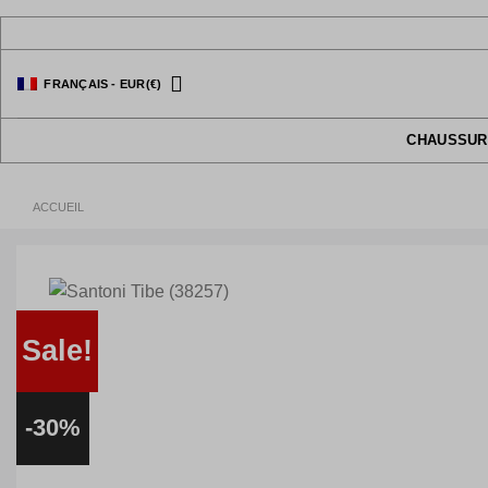
Passer
au
contenu
FRANÇAIS
-
EUR
(€)
CHAUSSUR
ACCUEIL
Sale!
-30%