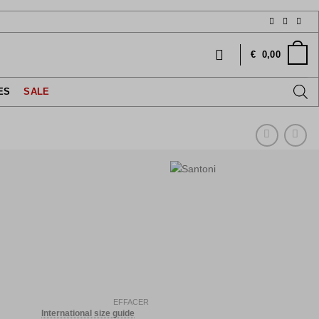
€
0,00
ES
SALE
Le
prix
EFFACER
International size guide