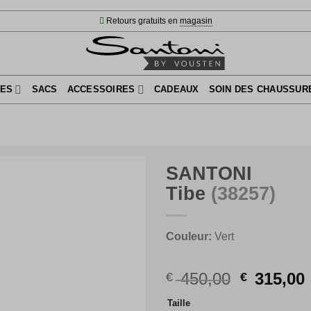
Retours gratuits en
magasin
ES
SACS
ACCESSOIRES
CADEAUX
SOIN DES CHAUSSUR
SANTONI
Tibe
(38257)
Couleur:
Vert
Le
450,00
315,00
€
€
prix
Taille