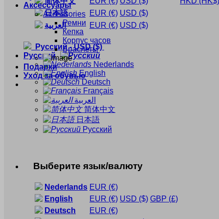
简体中文
EUR
(€)
USD
($)
HKD
(HK$
Аксессуары
日本語
EUR
(€)
USD
($)
Accessories
Ремни
العربية
EUR
(€)
USD
($)
Кепка
Корпус часов
Русский
-
USD
($)
Браслеты
Русский
Nederlands
Подарки
English
Уход за обувью
Deutsch
Français
العربية
简体中文
日本語
Русский
Выберите язык/валюту
Nederlands
EUR
(€)
English
EUR
(€)
USD
($)
GBP
(£)
Deutsch
EUR
(€)