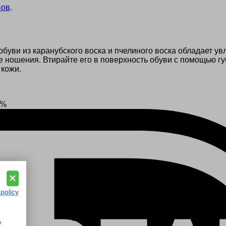
вов
.
 обуви из каранубского воска и пчелиного воска обладает
ношения. Втирайте его в поверхность обуви с помощью губк
 кожи.
0%
 policy
w