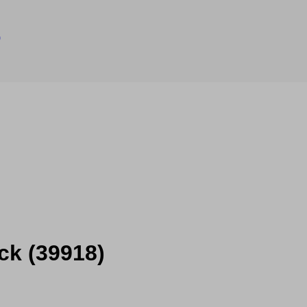
)
ack
(39918)