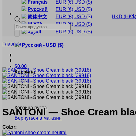
Français
EUR
(€)
USD
($)
Русский
EUR
(€)
USD
($)
简体中文
EUR
(€)
USD
($)
HKD
(HK$
日本語
EUR
(€)
USD
($)
Products
search
العربية
EUR
(€)
USD
($)
Главная
Русский
-
USD
($)
$
0,00
Корзина
Корзина пуста.
SANTONI
— Shoe Cream bl
Вернуться в магазин
Color: