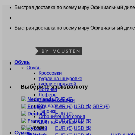
Skip
Быстрая доставка по всему миру
Официальный диле
to
content
Быстрая доставка по всему миру
Официальный диле
Обувь
Обувь
Кроссовки
туфли на шнуровке
туфли с пряжкой
Выберите язык/валюту
Ботинки
Лоферы
Nederlands
EUR
(€)
Зимние ботинки
Сандалии
English
EUR
(€)
USD
($)
GBP
(£)
Тапочки
Deutsch
EUR
(€)
Ограниченная серия
Français
EUR
(€)
USD
($)
Цветная программа
Русский
EUR
(€)
USD
($)
Сумки