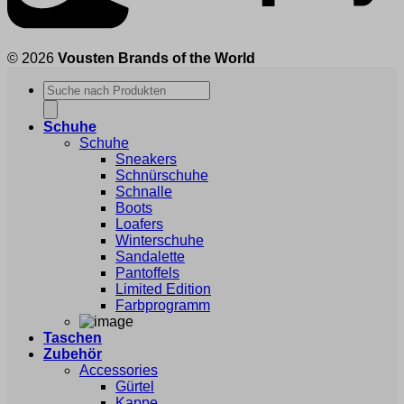
© 2026
Vousten Brands of the World
Products
search
Schuhe
Schuhe
Sneakers
Schnürschuhe
Schnalle
Boots
Loafers
Winterschuhe
Sandalette
Pantoffels
Limited Edition
Farbprogramm
Taschen
Zubehör
Accessories
Gürtel
Kappe