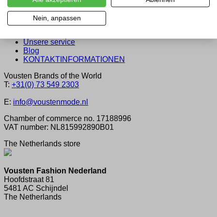
Über uns
Nein, anpassen
Über Vousten
Vousten Mode: Durch Königlichen Erlass Hoflieferant
Unsere service
Blog
KONTAKTINFORMATIONEN
Vousten Brands of the World
T:
+31(0) 73 549 2303
E:
info@voustenmode.nl
Chamber of commerce no. 17188996
VAT number: NL815992890B01
The Netherlands store
Vousten Fashion Nederland
Hoofdstraat 81
5481 AC Schijndel
The Netherlands