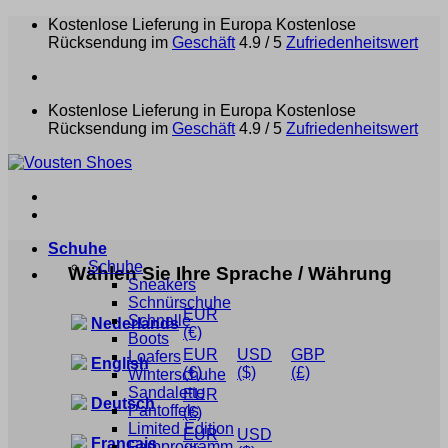
Zum
Kostenlose Lieferung in Europa
Kostenlose
Inhalt
Rücksendung im
Geschäft
4.9 / 5
Zufriedenheitswert
springen
Kostenlose Lieferung in Europa
Kostenlose
Rücksendung im
Geschäft
4.9 / 5
Zufriedenheitswert
Schuhe
Schuhe
Wählen Sie Ihre Sprache / Währung
Sneakers
Schnürschuhe
EUR
Schnalle
Nederlands
(€)
Boots
EUR
USD
GBP
Loafers
English
(€)
($)
(£)
Winterschuhe
Sandalette
EUR
Deutsch
Pantoffels
(€)
Limited Edition
EUR
USD
Français
Farbprogramm