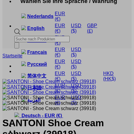
Wählen Sie Ihre Sprache / Währung
EUR
Nederlands
(€)
EUR
USD
GBP
English
(€)
($)
(£)
EUR
Products
Deutsch
(€)
search
EUR
USD
Français
(€)
($)
Startseite
EUR
USD
Русский
(€)
($)
EUR
USD
HKD
简体中文
(€)
($)
(HK$)
EUR
USD
日本語
(€)
($)
EUR
USD
العربية
(€)
($)
Deutsch
-
EUR
(€)
SANTONI
Shoe Cream