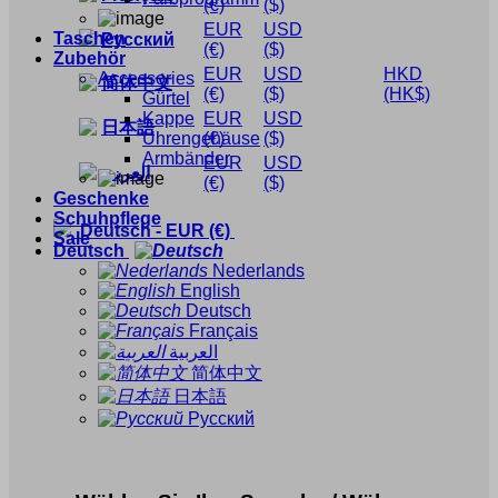
(€)
($)
EUR
USD
Taschen
Русский
(€)
($)
Zubehör
EUR
USD
HKD
Accessories
简体中文
(€)
($)
(HK$)
Gürtel
Kappe
EUR
USD
日本語
Uhrengehäuse
(€)
($)
Armbänder
EUR
USD
العربية
(€)
($)
Geschenke
Schuhpflege
Deutsch
-
EUR
(€)
Sale
Deutsch
Nederlands
English
Deutsch
Français
العربية
简体中文
日本語
Русский