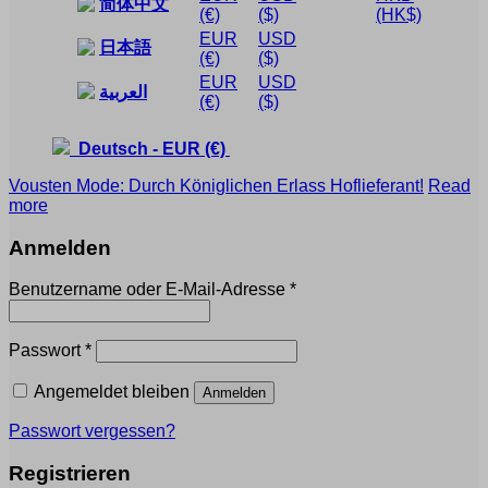
简体中文
(€)
($)
(HK$)
EUR
USD
日本語
(€)
($)
EUR
USD
العربية
(€)
($)
Deutsch
-
EUR
(€)
Vousten Mode: Durch Königlichen Erlass Hoflieferant!
Read
more
Anmelden
Erforderlich
Benutzername oder E-Mail-Adresse
*
Erforderlich
Passwort
*
Angemeldet bleiben
Anmelden
Passwort vergessen?
Registrieren