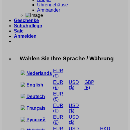
Uhrengehäuse
Armbänder
Geschenke
Schuhpflege
Sale
Anmelden
Wählen Sie Ihre Sprache / Währung
EUR
Nederlands
(€)
EUR
USD
GBP
English
(€)
($)
(£)
EUR
Deutsch
(€)
EUR
USD
Français
(€)
($)
EUR
USD
Русский
(€)
($)
EUR
USD
HKD