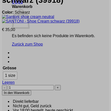
schwarz
(39918)
€
0,00
Warenkorb
Color:
Schwarz
€
35,00
Es befinden sich keine Produkte im Warenkorb.
Zurück zum Shop
Grösse
1 size
Leeren
SANTONI
-
In den Warenkorb
Shoe
Cream
Direkt lieferbar
schwarz
Nicht gut, Geld zurück
(39918)
Vor 18:00 bestellt, heute geschickt