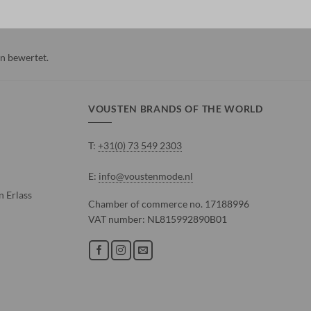
n
bewertet.
VOUSTEN BRANDS OF THE WORLD
T:
+31(0) 73 549 2303
E:
info@voustenmode.nl
 Erlass
Chamber of commerce no. 17188996
VAT number: NL815992890B01