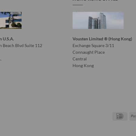
n U.S.A.
Vousten Limited ® (Hong Kong)
 Beach Blvd Suite 112
Exchange Square 3/11
Connaught Place
.
Central
Hong Kong