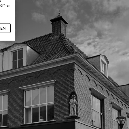
n-
 öffnen
SEN