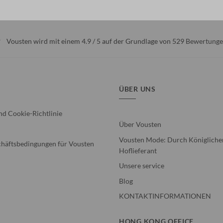
Vousten wird mit einem 4.9 / 5 auf der Grundlage von 529
Bewertunge
ÜBER UNS
nd Cookie-Richtlinie
Über Vousten
Vousten Mode: Durch Königlichen
häftsbedingungen für Vousten
Hoflieferant
Unsere service
Blog
KONTAKTINFORMATIONEN
HONG KONG OFFICE