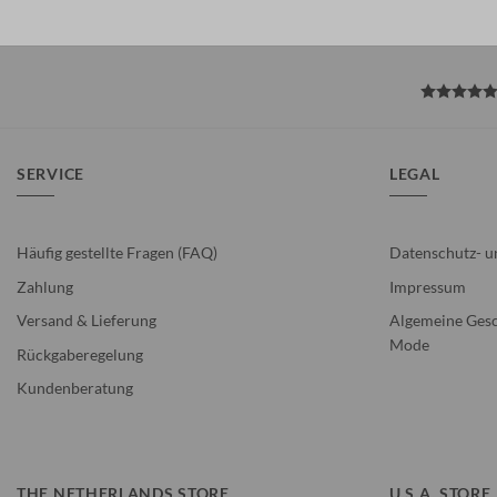
SERVICE
LEGAL
Häufig gestellte Fragen (FAQ)
Datenschutz- u
Zahlung
Impressum
Versand & Lieferung
Algemeine Gesc
Mode
Rückgaberegelung
Kundenberatung
THE NETHERLANDS STORE
U.S.A. STORE