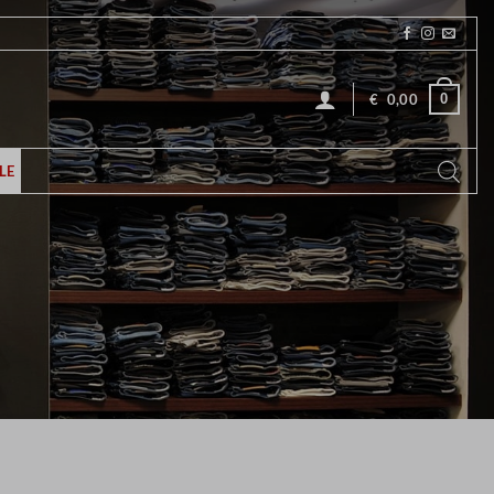
0
€
0,00
LE