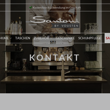
Kostenlose Rücksendung im
Geschäft
HUHE
TASCHEN
ZUBEHÖR
GESCHENKE
SCHUHPFLEGE
SA
KONTAKT