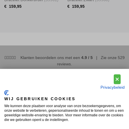
€
159,95
€
159,95
Klanten beoordelen ons met een
4.9 / 5
| Zie onze
529
reviews
.
SERVICE
Privacybeleid
WIJ GEBRUIKEN COOKIES
Veelgestelde vragen (FAQ)
We kunnen deze plaatsen voor analyse van onze bezoekersgegevens, om
Betaling
onze website te verbeteren, gepersonaliseerde inhoud te tonen en om u een
geweldige website-ervaring te bieden. Voor meer informatie over de cookies
Verzending en levering
die we gebruiken opent u de instellingen.
Retourneren