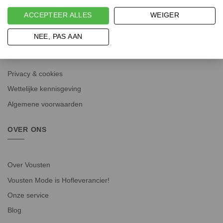
Advies
ACCEPTEER ALLES
WEIGER
NEE, PAS AAN
WETTELIJK
Privacy & cookies
Wettelijke kennisgeving
Algemene voorwaarden
OVER ONS
Over Vousten
Vousten Mode is Hofleverancier!
Onze service
Blog