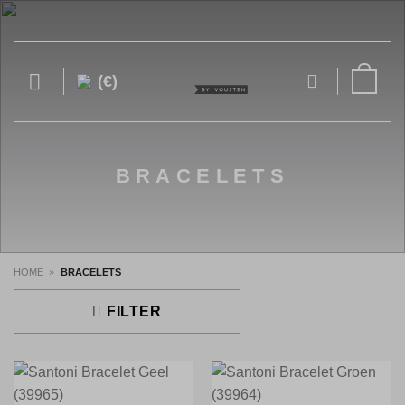
Ga
naar
inhoud
(€)
BRACELETS
HOME
»
BRACELETS
FILTER