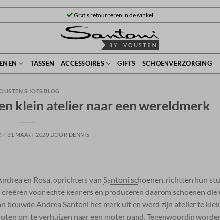
Gratis retourneren in
de winkel
ENEN
TASSEN
ACCESSOIRES
GIFTS
SCHOENVERZORGING
OUSTEN SHOES BLOG
een klein atelier naar een wereldmerk
 OP
31 MAART 2020
DOOR
DENNIS
 Andrea en Rosa, oprichters van
Santoni schoenen
, richtten hun st
e creëren voor echte kenners en produceren daarom schoenen die 
 bouwde Andrea Santoni het merk uit en werd zijn atelier te klei
besloten om te verhuizen naar een groter pand. Tegenwoordig worde