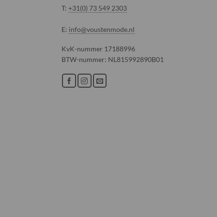
T:
+31(0) 73 549 2303
E:
info@voustenmode.nl
KvK-nummer 17188996
BTW-nummer: NL815992890B01