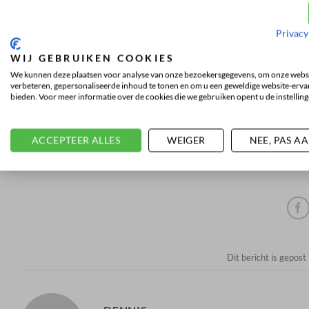
HET LEER DAT WORDT GEB
Privacy
WIJ GEBRUIKEN COOKIES
Het leer dat Santoni gebruikt voor haar schoenen komt van P
We kunnen deze plaatsen voor analyse van onze bezoekersgegevens, om onze websi
dat Santoni voor het leer van deze kalveren heeft gekozen is d
verbeteren, gepersonaliseerde inhoud te tonen en om u een geweldige website-ervar
worden bijgevoerd blijft het huid van de Pink kalveren erg st
bieden. Voor meer informatie over de cookies die we gebruiken opent u de instelling
Lees hier meer over
het leer dat wordt gebruikt voor de Sant
ACCEPTEER ALLES
WEIGER
NEE, PAS A
Dit bericht is gepost