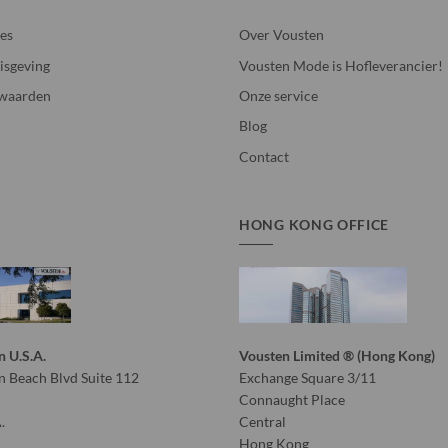
ies
Over Vousten
isgeving
Vousten Mode is Hofleverancier!
waarden
Onze service
Blog
Contact
HONG KONG OFFICE
n U.S.A.
Vousten Limited ® (Hong Kong)
 Beach Blvd Suite 112
Exchange Square 3/11
Connaught Place
.
Central
Hong Kong