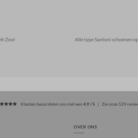
lt Zool
Alle type Santoni schoenen op
Klanten beoordelen ons met een
4.9 / 5
| Zie onze
529 revie
OVER ONS