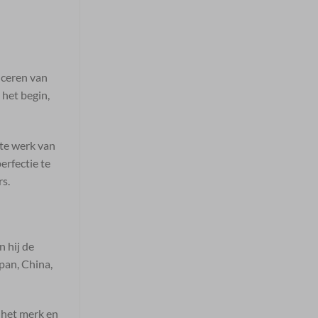
uceren van
 het begin,
ste werk van
erfectie te
rs.
n hij de
pan, China,
n het merk en