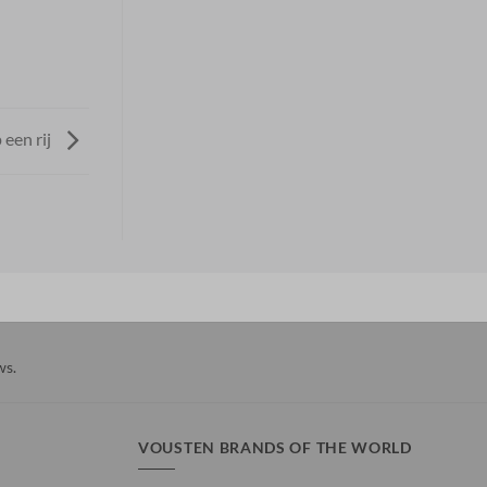
 een rij
ws
.
VOUSTEN BRANDS OF THE WORLD