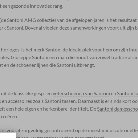
t een gezonde innovatiedrang.
(de
Santoni AMG
collectie) van de afgelopen jaren is het resultaat 
merk Santoni. Bovenal vloeien deze samenwerkingen voort uit zijn
 horloges, is het merk Santoni de ideale plek voor hem om zijn int
ules. Giuseppe Santoni een man die houdt van zowel traditie als
at en de schoenenlijnen die Santoni uitbrengt.
uit de klassieke gesp- en
veterschoenen van Santoni
en
Santoni l
s
en accessoires zoals
Santoni tassen
. Daarnaast is er sinds kort o
ft een hele eigen en herkenbare identiteit. De
Santoni damessch
 creëren.
at is vooraf zorgvuldig gecontroleerd op de meest minuscule onef
choenen met een vergrootglas worden gecontroleerd.