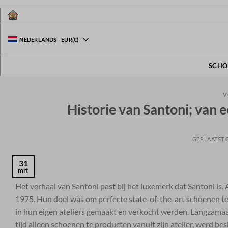
Ga
naar
inhoud
NEDERLANDS
-
EUR
(€)
SCHO
V
Historie van Santoni; van 
GEPLAATST
31
mrt
Het verhaal van Santoni past bij het luxemerk dat Santoni is.
1975. Hun doel was om perfecte state-of-the-art schoenen t
in hun eigen ateliers gemaakt en verkocht werden. Langzamaan
tijd alleen schoenen te producten vanuit zijn atelier, werd 