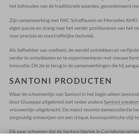
het behouden van de traditionele waardes, gecombineerd me
Zijn samenwerking met IWC Schaffausen en Mercedes AMG 
eigen passie en drang naar het verder positioneren van het 
voor precisie en voortreffelijke techniek.
Als liefhebber van snelheid, de wereld ontdekken en verfijnde
verder te ontwikkelen en te experimenteren met nieuwe form
innovatie. Dit zie je terug in de samenwerkingen die hij aanga
SANTONI PRODUCTEN
Waar de schoenenlijn van Santoni in het begin alleen bestond 
door Giuseppe uitgebreid met onder andere
Santoni sneaker
vrouwenlijn uitgebracht. De meest recente damescollectie hee
zorgvuldig ontworpen om een ​​chique, kosmopolitische stijl te
Elk paar schoenen dat de Santoni fabriek in Corridonia verla
andere problemen. Het schijnt zelfs zo ver te gaan dat de s