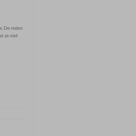
e. De reden
t ze niet