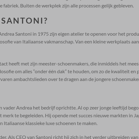
fabriek. Buiten de werkplek zijn alle processen gelijk gebleven.
 SANTONI?
Andrea Santoni in 1975 zijn eigen atelier te openen voor het prod
losofie van Italiaanse vakmanschap. Van een kleine werkplaats aan
tact heeft met zijn meester-schoenmakers, die inmiddels het mee
sofie om alles “onder één dak” te houden, om zo de kwaliteit en p
rvaren ambachtslieden over te dragen aan de jongere schoenmake
vader Andrea het bedrijf oprichtte. Al op zeer jonge leeftijd bego
et merk te begeleiden. Hij opende met succes nieuwe markten in Ja
 Italiaanse klassieke luxe schoenen te maken.
r. Als CEO van Santoni richt hij zich in het verder uitbreiden va