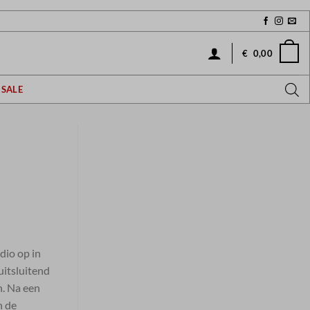
€
0,00
SALE
udio op in
uitsluitend
n. Na een
n de