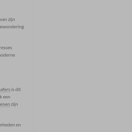
van zijn
 bewondering
eresses
 moderne
oafers
is dit
ok een
oenen
zijn
fenheden en