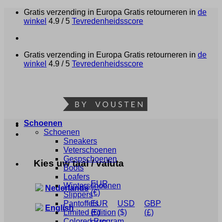
Ga
Gratis verzending in Europa
Gratis retourneren in
de
naar
winkel
4.9 / 5
Tevredenheidsscore
inhoud
Gratis verzending in Europa
Gratis retourneren in
de
winkel
4.9 / 5
Tevredenheidsscore
Schoenen
Schoenen
Sneakers
Veterschoenen
Gespschoenen
Kies uw taal / valuta
Boots
Loafers
EUR
Winterschoenen
Nederlands
(€)
Slippers
Pantoffels
EUR
USD
GBP
English
Limited Edition
(€)
($)
(£)
Colored Program