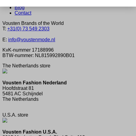
Onze service
Blog
Contact
Vousten Brands of the World
T:
+31(0) 73 549 2303
E:
info@voustenmode.nl
KvK-nummer 17188996
BTW-nummer: NL815992890B01
The Netherlands store
Vousten Fashion Nederland
Hoofdstraat 81
5481 AC Schijndel
The Netherlands
U.S.A. store
Vousten Fashion U.S.A.