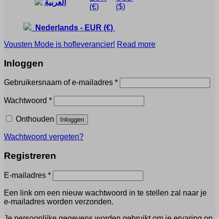
العربية
(€)
($)
Nederlands
-
EUR
(€)
Vousten Mode is hofleverancier!
Read more
Inloggen
Vereist
Gebruikersnaam of e-mailadres
*
Vereist
Wachtwoord
*
Onthouden
Inloggen
Wachtwoord vergeten?
Registreren
Vereist
E-mailadres
*
Een link om een nieuw wachtwoord in te stellen zal naar je
e-mailadres worden verzonden.
Je persoonlijke gegevens worden gebruikt om je ervaring op