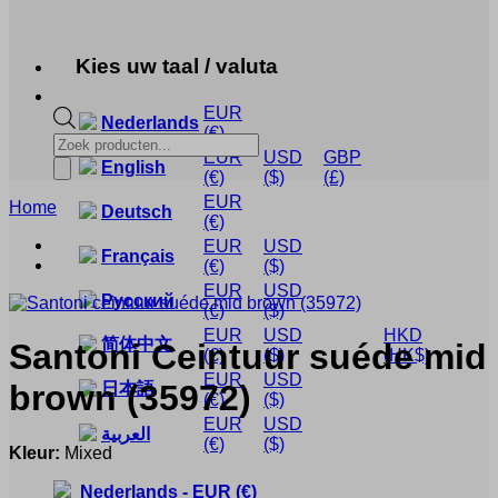
Kies uw taal / valuta
EUR
Nederlands
(€)
Producten
EUR
USD
GBP
zoeken
English
(€)
($)
(£)
EUR
Home
Deutsch
(€)
EUR
USD
Français
(€)
($)
EUR
USD
Русский
(€)
($)
EUR
USD
HKD
简体中文
Santoni
Ceintuur suéde mid
(€)
($)
(HK$)
EUR
USD
brown
(35972)
日本語
(€)
($)
EUR
USD
العربية
(€)
($)
Kleur:
Mixed
Nederlands
-
EUR
(€)