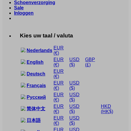
Schoenverzorging
Sale
Inloggen
Kies uw taal / valuta
EUR
Nederlands
(€)
EUR
USD
GBP
English
(€)
($)
(£)
EUR
Deutsch
(€)
EUR
USD
Français
(€)
($)
EUR
USD
Русский
(€)
($)
EUR
USD
HKD
简体中文
(€)
($)
(HK$)
EUR
USD
日本語
(€)
($)
EUR
USD