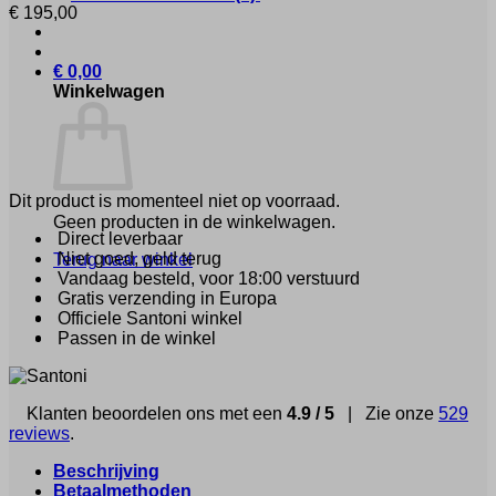
€
195,00
€
0,00
Winkelwagen
Dit product is momenteel niet op voorraad.
Geen producten in de winkelwagen.
Direct leverbaar
Niet goed, geld terug
Terug naar winkel
Vandaag besteld, voor 18:00 verstuurd
Gratis verzending in Europa
Officiele Santoni winkel
Passen in de winkel
Klanten beoordelen ons met een
4.9 / 5
| Zie onze
529
reviews
.
Beschrijving
Betaalmethoden