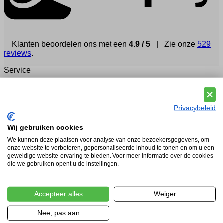
Klanten beoordelen ons met een
4.9 / 5
| Zie onze
529
reviews
.
Service
Veelgestelde vragen (FAQ)
Betaling
Verzending en levering
Privacybeleid
Retourneren
Advies
Wij gebruiken cookies
Wettelijk
We kunnen deze plaatsen voor analyse van onze bezoekersgegevens, om
onze website te verbeteren, gepersonaliseerde inhoud te tonen en om u een
Privacy & cookies
geweldige website-ervaring te bieden. Voor meer informatie over de cookies
die we gebruiken opent u de instellingen.
Wettelijke kennisgeving
Algemene voorwaarden
Over ons
Accepteer alles
Weiger
Over Vousten
Nee, pas aan
Vousten Mode is Hofleverancier!