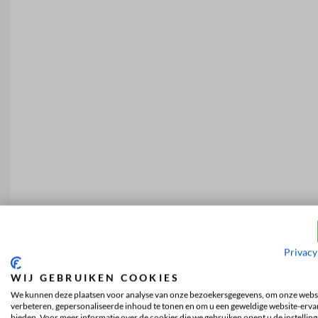
Privacy
WIJ GEBRUIKEN COOKIES
We kunnen deze plaatsen voor analyse van onze bezoekersgegevens, om onze websi
verbeteren, gepersonaliseerde inhoud te tonen en om u een geweldige website-ervar
bieden. Voor meer informatie over de cookies die we gebruiken opent u de instelling