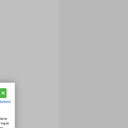
beleid
te te
ing te
en.