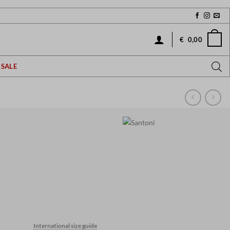
€
0,00
SALE
International size guide