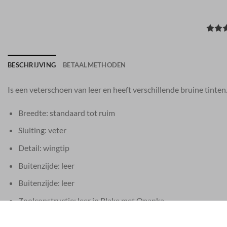
BESCHRIJVING
BETAALMETHODEN
Is een veterschoen van leer en heeft verschillende bruine tinten
Breedte: standaard tot ruim
Sluiting: veter
Detail: wingtip
Buitenzijde: leer
Buitenzijde: leer
Zoolconstructie: leer in Blake met Opanka
Standaard maat