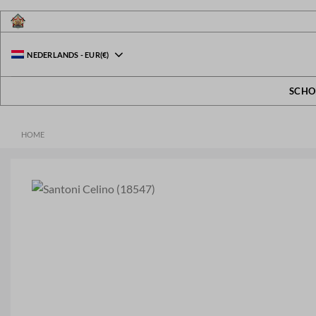
Ga
naar
inhoud
NEDERLANDS
-
EUR
(€)
SCHO
HOME