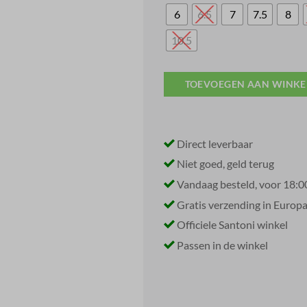
6
6.5
7
7.5
8
10.5
TOEVOEGEN AAN WINK
Direct leverbaar
Niet goed, geld terug
Vandaag besteld, voor 18:0
Gratis verzending in Europ
Officiele Santoni winkel
Passen in de winkel