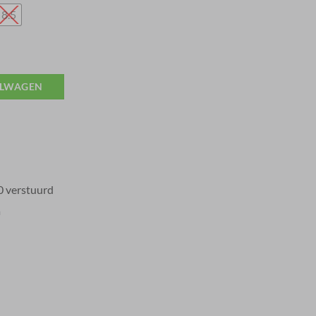
8.5
ELWAGEN
0 verstuurd
a