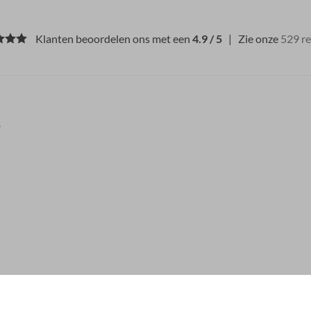
Klanten beoordelen ons met een
4.9 / 5
| Zie onze
529 r
.