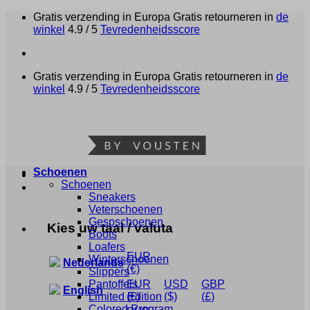
Ga
Gratis verzending in Europa
Gratis retourneren in
de
naar
winkel
4.9 / 5
Tevredenheidsscore
inhoud
Gratis verzending in Europa
Gratis retourneren in
de
winkel
4.9 / 5
Tevredenheidsscore
Schoenen
Schoenen
Sneakers
Veterschoenen
Gespschoenen
Kies uw taal / valuta
Boots
Loafers
EUR
Winterschoenen
Nederlands
(€)
Slippers
Pantoffels
EUR
USD
GBP
English
Limited Edition
(€)
($)
(£)
Colored Program