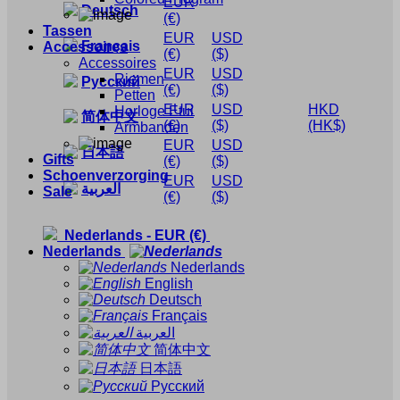
EUR
Deutsch
(€)
Tassen
EUR
USD
Français
Accessoires
(€)
($)
Accessoires
EUR
USD
Riemen
Русский
(€)
($)
Petten
EUR
USD
HKD
Horloge Etui
简体中文
(€)
($)
(HK$)
Armbanden
EUR
USD
日本語
Gifts
(€)
($)
Schoenverzorging
EUR
USD
العربية
Sale
(€)
($)
Nederlands
-
EUR
(€)
Nederlands
Nederlands
English
Deutsch
Français
العربية
简体中文
日本語
Русский