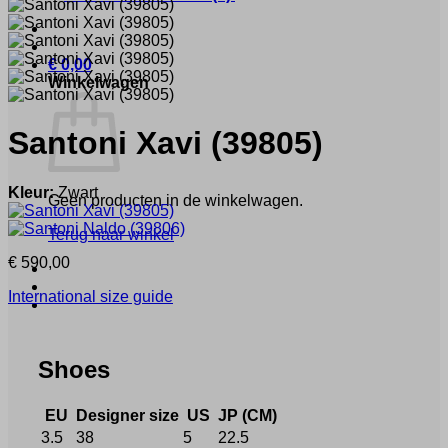
€
0,00
Winkelwagen
Santoni
Xavi
(39805)
Kleur:
Zwart
Geen producten in de winkelwagen.
Terug naar winkel
€
590,00
International size guide
Shoes
EU
Designer size
US
JP (CM)
3.5
38
5
22.5