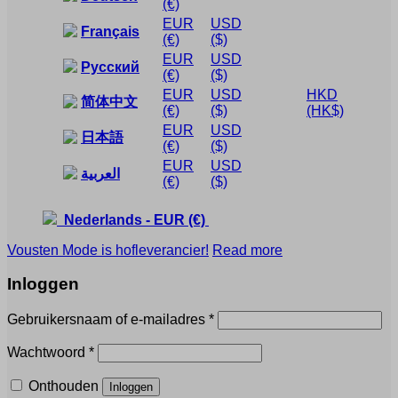
(€)
EUR
USD
Français
(€)
($)
EUR
USD
Русский
(€)
($)
EUR
USD
HKD
简体中文
(€)
($)
(HK$)
EUR
USD
日本語
(€)
($)
EUR
USD
العربية
(€)
($)
Nederlands
-
EUR
(€)
Vousten Mode is hofleverancier!
Read more
Inloggen
Vereist
Gebruikersnaam of e-mailadres
*
Vereist
Wachtwoord
*
Onthouden
Inloggen