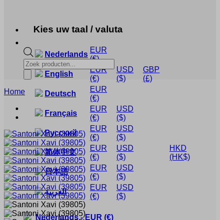
Kies uw taal / valuta
EUR
Nederlands
(€)
Producten
EUR
USD
GBP
zoeken
English
(€)
($)
(£)
EUR
Home
Deutsch
(€)
EUR
USD
Français
(€)
($)
EUR
USD
Русский
(€)
($)
EUR
USD
HKD
简体中文
(€)
($)
(HK$)
EUR
USD
日本語
(€)
($)
EUR
USD
العربية
(€)
($)
Nederlands
-
EUR
(€)