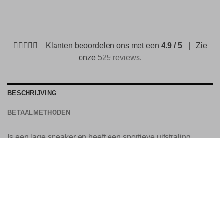
Klanten beoordelen ons met een
4.9 / 5
| Zie
onze
529 reviews
.
BESCHRIJVING
BETAALMETHODEN
Is een lage sneaker en heeft een sportieve uitstraling.
Gemaakt met de nieuwste technieken en materialen. Deze
schoen wordt gekenmerkt door een bovenwerk van
stretchstof en een stevige loopzool voor een
ondersteunende stap. Afgewerkt met een leren logodetail
op de hiel als symbool van de de onmiskenbare Santoni-
stijl.