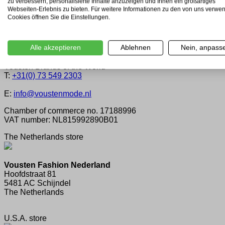
zu verbessern, personalisierte Inhalte anzuzeigen und Ihnen ein großartiges
Webseiten-Erlebnis zu bieten. Für weitere Informationen zu den von uns verwe
Über Vousten
Cookies öffnen Sie die Einstellungen.
Vousten Mode: Durch Königlichen Erlass Hoflieferant
Unsere service
Blog
Alle akzeptieren
Ablehnen
Nein, anpass
KONTAKTINFORMATIONEN
Vousten Brands of the World
T:
+31(0) 73 549 2303
E:
info@voustenmode.nl
Chamber of commerce no. 17188996
VAT number: NL815992890B01
The Netherlands store
Vousten Fashion Nederland
Hoofdstraat 81
5481 AC Schijndel
The Netherlands
U.S.A. store