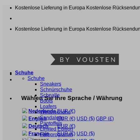
Zum
Kostenlose Lieferung in Europa
Kostenlose Rücksendu
Inhalt
springen
Kostenlose Lieferung in Europa
Kostenlose Rücksendu
Schuhe
Schuhe
Sneakers
Schnürschuhe
Schnalle
Wählen Sie Ihre Sprache / Währung
Boots
Loafers
Nederlands
EUR
(€)
Winterschuhe
Sandalette
English
EUR
(€)
USD
($)
GBP
(£)
Pantoffels
Deutsch
EUR
(€)
Limited Edition
Français
EUR
(€)
USD
($)
Farbprogramm