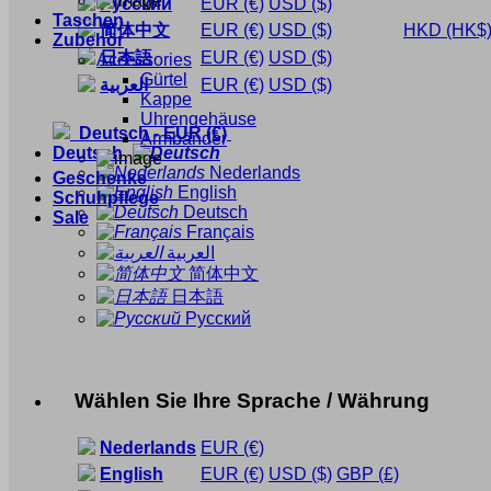
Русский
EUR
(€)
USD
($)
Taschen
简体中文
EUR
(€)
USD
($)
HKD
(HK$
Zubehör
日本語
EUR
(€)
USD
($)
Accessories
Gürtel
العربية
EUR
(€)
USD
($)
Kappe
Uhrengehäuse
Deutsch
-
EUR
(€)
Armbänder
Deutsch
Nederlands
Geschenke
English
Schuhpflege
Deutsch
Sale
Français
العربية
简体中文
日本語
Русский
Wählen Sie Ihre Sprache / Währung
Nederlands
EUR
(€)
English
EUR
(€)
USD
($)
GBP
(£)