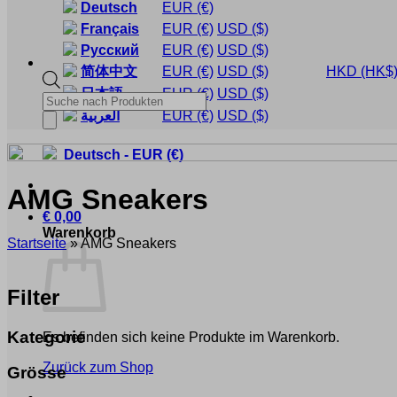
Deutsch
EUR
(€)
Français
EUR
(€)
USD
($)
Русский
EUR
(€)
USD
($)
简体中文
EUR
(€)
USD
($)
HKD
(HK$
日本語
EUR
(€)
USD
($)
Products
search
العربية
EUR
(€)
USD
($)
Deutsch
-
EUR
(€)
AMG Sneakers
€
0,00
Warenkorb
Startseite
»
AMG Sneakers
Filter
Kategorie
Es befinden sich keine Produkte im Warenkorb.
Zurück zum Shop
Grösse