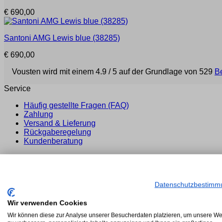
€
690,00
Santoni
AMG Lewis blue
(38285)
€
690,00
Vousten wird mit einem 4.9 / 5 auf der Grundlage von 529
B
Service
Häufig gestellte Fragen (FAQ)
Zahlung
Versand & Lieferung
Rückgaberegelung
Kundenberatung
Legal
Datenschutz- und Cookie-Richtlinie
Impressum
Datenschutzbestimm
Algemeine Geschäftsbedingungen für Vousten Mode
Wir verwenden Cookies
Wir können diese zur Analyse unserer Besucherdaten platzieren, um unsere We
Über uns