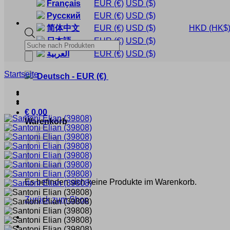
Français
EUR
(€)
USD
($)
Русский
EUR
(€)
USD
($)
简体中文
EUR
(€)
USD
($)
HKD
(HK$
日本語
EUR
(€)
USD
($)
Products
search
العربية
EUR
(€)
USD
($)
Startseite
Deutsch
-
EUR
(€)
€
0,00
Warenkorb
Es befinden sich keine Produkte im Warenkorb.
Zurück zum Shop