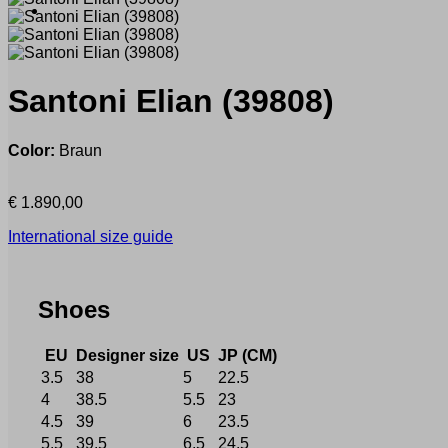
Santoni
Elian
(39808)
Color:
Braun
€
1.890,00
International size guide
Shoes
EU
Designer size
US
JP (CM)
3.5
38
5
22.5
4
38.5
5.5
23
4.5
39
6
23.5
5.5
39.5
6.5
24.5