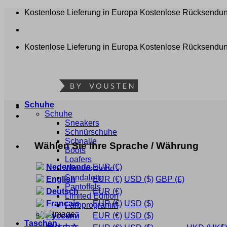
Zum
Kostenlose Lieferung in Europa
Kostenlose Rücksendu
Inhalt
springen
Kostenlose Lieferung in Europa
Kostenlose Rücksendu
Schuhe
Schuhe
Sneakers
Schnürschuhe
Schnalle
Wählen Sie Ihre Sprache / Währung
Boots
Loafers
Nederlands
EUR
(€)
Winterschuhe
Sandalette
English
EUR
(€)
USD
($)
GBP
(£)
Pantoffels
Deutsch
EUR
(€)
Limited Edition
Français
EUR
(€)
USD
($)
Farbprogramm
Русский
EUR
(€)
USD
($)
Taschen