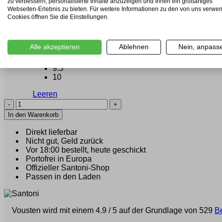
zu verbessern, personalisierte Inhalte anzuzeigen und Ihnen ein großartiges
Webseiten-Erlebnis zu bieten. Für weitere Informationen zu den von uns verwe
Cookies öffnen Sie die Einstellungen.
7
7.5
Alle akzeptieren
Ablehnen
Nein, anpass
8
Grösse
9
9.5
10
Leeren
Santoni
Elian
In den Warenkorb
(39808)
Menge
Direkt lieferbar
Nicht gut, Geld zurück
Vor 18:00 bestellt, heute geschickt
Portofrei in Europa
Offizieller Santoni-Shop
Passen in den Laden
Vousten wird mit einem 4.9 / 5 auf der Grundlage von 529
B