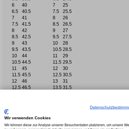
6
40
7
25
6.5
40.5
7.5
25.5
7
41
8
26
7.5
41.5
8.5
26.5
8
42
9
27
8.5
42.5
9.5
27.5
9
43
10
28
9.5
43.5
10.5
28.5
10
44
11
29
10.5
44.5
11.5
29.5
11
45
12
30
11.5
45.5
12.5
30.5
12
46
13
31
12.5
46.5
13.5
31.5
13
47
14
32
Datenschutzbestimm
Wir verwenden Cookies
Wir können diese zur Analyse unserer Besucherdaten platzieren, um unsere We