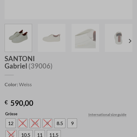
SANTONI
Gabriel
(39006)
Color:
Weiss
590,00
€
Grösse
International size guide
12
7
7.5
8
8.5
9
9.5
10.5
11
11.5