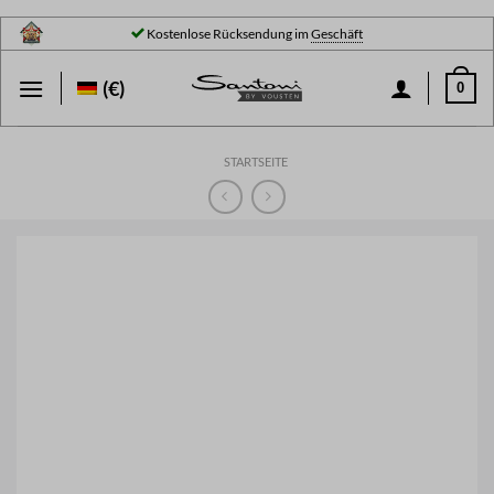
Zum
Kostenlose Rücksendung im
Geschäft
Inhalt
springen
(€)
0
STARTSEITE