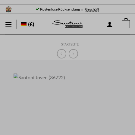
Zum
Kostenlose Rücksendung im
Geschäft
Inhalt
springen
(€)
STARTSEITE