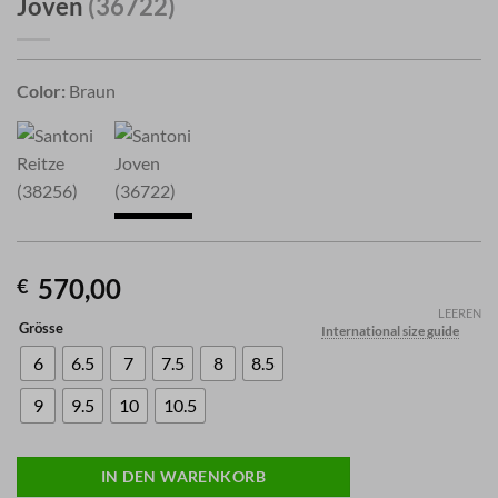
Joven
(36722)
Color:
Braun
570,00
€
LEEREN
Grösse
International size guide
6
6.5
7
7.5
8
8.5
9
9.5
10
10.5
IN DEN WARENKORB