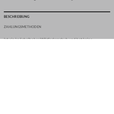
BESCHREIBUNG
ZAHLUNGSMETHODEN
Ist ein knöchelhoher Wildlederschuh und hat keine
Schnürsenkel.
Breite: Standard bis breit
Schließung: keine
Detail: Ziernähte
Außen: Wildleder
Lederausstattung
Sohlenaufbau: Gummi
Standardgröße
Diese Santoni-Schuhe werden in Italien handgefertigt