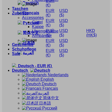
EUR
Deutsch
(€)
Taschen
EUR
USD
Français
Zubehör
(€)
($)
Accessories
EUR
USD
Gürtel
Русский
(€)
($)
Kappe
EUR
USD
HKD
Uhrengehäuse
简体中文
(€)
($)
(HK$)
Armbänder
EUR
USD
日本語
Geschenke
(€)
($)
Schuhpflege
EUR
USD
العربية
Sale
(€)
($)
Deutsch
-
EUR
(€)
Deutsch
Nederlands
English
Deutsch
Français
العربية
简体中文
日本語
Русский