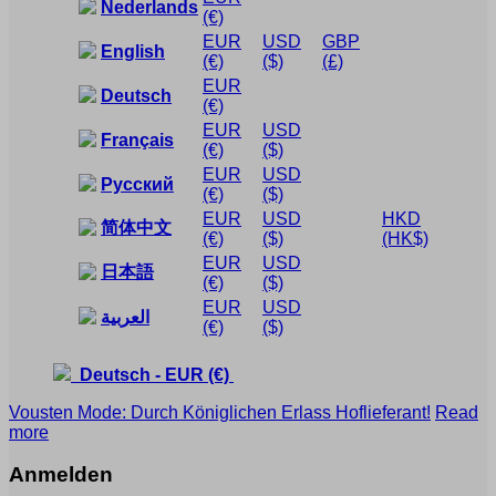
Nederlands
(€)
EUR
USD
GBP
English
(€)
($)
(£)
EUR
Deutsch
(€)
EUR
USD
Français
(€)
($)
EUR
USD
Русский
(€)
($)
EUR
USD
HKD
简体中文
(€)
($)
(HK$)
EUR
USD
日本語
(€)
($)
EUR
USD
العربية
(€)
($)
Deutsch
-
EUR
(€)
Vousten Mode: Durch Königlichen Erlass Hoflieferant!
Read
more
Anmelden