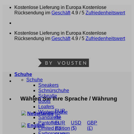
Zum
Kostenlose Lieferung in Europa
Kostenlose
Inhalt
Rücksendung im
Geschäft
4.9 / 5
Zufriedenheitswert
springen
Kostenlose Lieferung in Europa
Kostenlose
Rücksendung im
Geschäft
4.9 / 5
Zufriedenheitswert
Schuhe
Schuhe
Sneakers
Schnürschuhe
Schnalle
Wählen Sie Ihre Sprache / Währung
Boots
Loafers
EUR
Winterschuhe
Nederlands
(€)
Sandalette
Pantoffels
EUR
USD
GBP
English
Limited Edition
(€)
($)
(£)
Farbprogramm