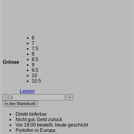
6
7
7.5
8
8.5
Grösse
9
9.5
10
10.5
Leeren
Santoni
Limited
In den Warenkorb
Tiesto
(19980)
Direkt lieferbar
Menge
Nicht gut, Geld zurück
Vor 18:00 bestellt, heute geschickt
Portofrei in Europa