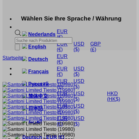
Wählen Sie Ihre Sprache / Währung
EUR
Nederlands
(€)
Products
EUR
USD
GBP
search
English
(€)
($)
(£)
EUR
Startseite
Deutsch
(€)
EUR
USD
Français
(€)
($)
EUR
USD
Русский
(€)
($)
EUR
USD
HKD
简体中文
(€)
($)
(HK$)
EUR
USD
日本語
(€)
($)
EUR
USD
العربية
(€)
($)
Deutsch
-
EUR
(€)