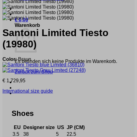
€
0,00
Warenkorb
Santoni
Limited Tiesto
(19980)
Color:
Braun
Es befinden sich keine Produkte im Warenkorb.
Zurück zum Shop
€
1.729,95
International size guide
Shoes
EU
Designer size
US
JP (CM)
3.5
38
5
22.5