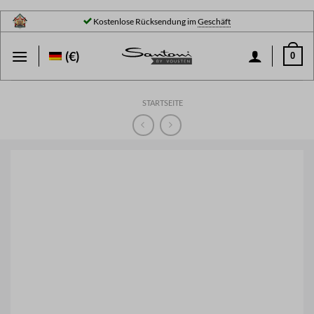
Zum
Kostenlose Rücksendung im
Geschäft
Inhalt
springen
(€)
0
STARTSEITE