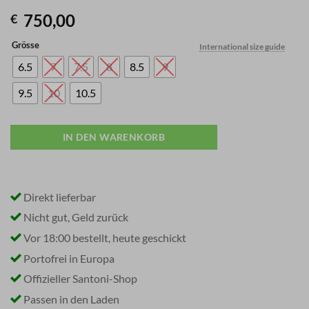
750,00
€
Grösse
International size guide
6.5
7
7.5
8
8.5
9
9.5
10
10.5
IN DEN WARENKORB
Direkt lieferbar
Nicht gut, Geld zurück
Vor 18:00 bestellt, heute geschickt
Portofrei in Europa
Offizieller Santoni-Shop
Passen in den Laden