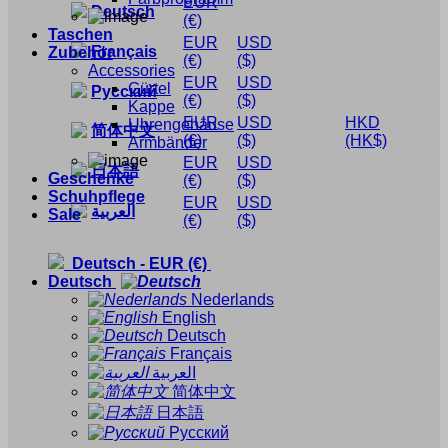
EUR
Deutsch
(€)
Taschen
EUR
USD
Français
Zubehör
(€)
($)
Accessories
EUR
USD
Gürtel
Русский
(€)
($)
Kappe
EUR
USD
HKD
Uhrengehäuse
简体中文
(€)
($)
(HK$)
Armbänder
EUR
USD
日本語
Geschenke
(€)
($)
Schuhpflege
EUR
USD
العربية
Sale
(€)
($)
Deutsch
-
EUR
(€)
Deutsch
Nederlands
English
Deutsch
Français
العربية
简体中文
日本語
Русский