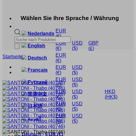
Wählen Sie Ihre Sprache / Währung
EUR
Nederlands
(€)
Products
EUR
USD
GBP
search
English
(€)
($)
(£)
EUR
Startseite
Deutsch
(€)
EUR
USD
Français
(€)
($)
EUR
USD
Русский
(€)
($)
EUR
USD
HKD
简体中文
(€)
($)
(HK$)
EUR
USD
日本語
(€)
($)
EUR
USD
العربية
(€)
($)
Deutsch
-
EUR
(€)