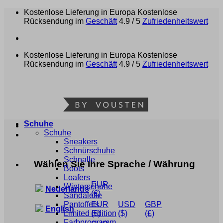
Zum
Kostenlose Lieferung in Europa
Kostenlose
Inhalt
Rücksendung im
Geschäft
4.9 / 5
Zufriedenheitswert
springen
Kostenlose Lieferung in Europa
Kostenlose
Rücksendung im
Geschäft
4.9 / 5
Zufriedenheitswert
Schuhe
Schuhe
Sneakers
Schnürschuhe
Schnalle
Wählen Sie Ihre Sprache / Währung
Boots
Loafers
EUR
Winterschuhe
Nederlands
(€)
Sandalette
Pantoffels
EUR
USD
GBP
English
Limited Edition
(€)
($)
(£)
Farbprogramm