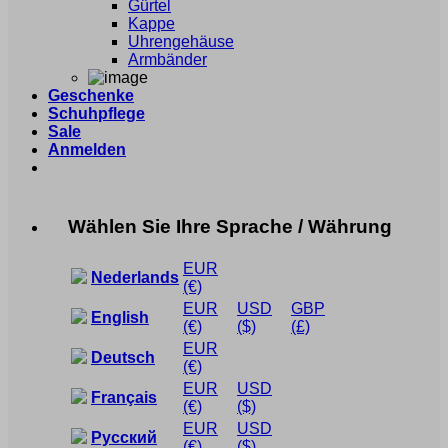
Gürtel
Kappe
Uhrengehäuse
Armbänder
Geschenke
Schuhpflege
Sale
Anmelden
Wählen Sie Ihre Sprache / Währung
EUR
Nederlands
(€)
EUR
USD
GBP
English
(€)
($)
(£)
EUR
Deutsch
(€)
EUR
USD
Français
(€)
($)
EUR
USD
Русский
(€)
($)