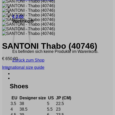
€
0,00
Warenkorb
SANTONI
Thabo
(40746)
Es befinden sich keine Produkte im Warenkorb.
€
650,00
Zurück zum Shop
International size guide
Shoes
EU
Designer size
US
JP (CM)
3.5
38
5
22.5
4
38.5
5.5
23
4.5
39
6
23.5