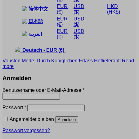
EUR
USD
HKD
简体中文
(€)
($)
(HK$)
EUR
USD
日本語
(€)
($)
EUR
USD
العربية
(€)
($)
Deutsch
-
EUR
(€)
Vousten Mode: Durch Königlichen Erlass Hoflieferant!
Read
more
Anmelden
Erforderlich
Benutzername oder E-Mail-Adresse
*
Erforderlich
Passwort
*
Angemeldet bleiben
Anmelden
Passwort vergessen?