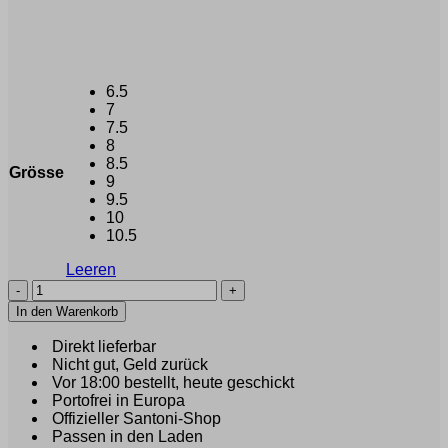
6.5
7
7.5
8
8.5
Grösse
9
9.5
10
10.5
Leeren
SANTONI
-
In den Warenkorb
Thabo
(40746)
Direkt lieferbar
Menge
Nicht gut, Geld zurück
Vor 18:00 bestellt, heute geschickt
Portofrei in Europa
Offizieller Santoni-Shop
Passen in den Laden