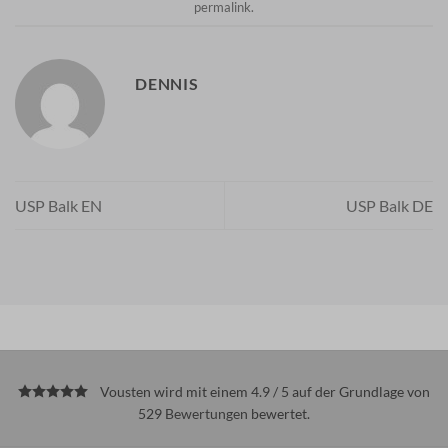
permalink
.
DENNIS
USP Balk EN
USP Balk DE
Vousten wird mit einem 4.9 / 5 auf der Grundlage von
529
Bewertungen
bewertet.